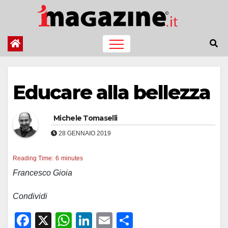
Salta
al
contenuto
Educare alla bellezza
Michele Tomaselli
28 GENNAIO 2019
Reading Time:
6
minutes
Francesco Gioia
Condividi
F
X
W
Li
E
C