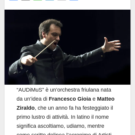
a
h
n
m
o
c
at
k
ail
n
e
s
e
di
b
A
dI
vi
o
p
n
di
o
p
k
“AUDiMuS” è un’orchestra friulana nata
da un’idea di
Francesco Gioia
e
Matteo
Ziraldo
, che un anno fa ha festeggiato il
primo lustro di attività. In latino il nome
significa ascoltiamo, udiamo, mentre