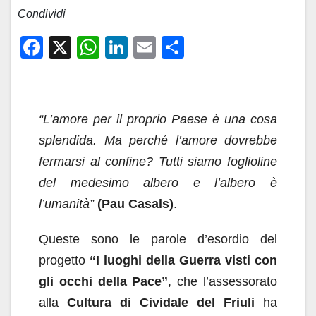
Condividi
F
X
W
Li
E
C
a
h
n
m
o
c
at
k
ail
n
e
s
e
di
“L’amore per il proprio Paese è una cosa
b
A
dI
vi
splendida. Ma perché l’amore dovrebbe
o
p
n
di
fermarsi al confine? Tutti siamo foglioline
o
p
del medesimo albero e l’albero è
k
l’umanità”
(Pau Casals)
.
Queste sono le parole d’esordio del
progetto
“I luoghi della Guerra visti con
gli occhi della Pace”
, che l’assessorato
alla
Cultura di Cividale del Friuli
ha