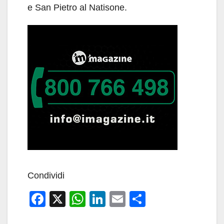
e San Pietro al Natisone.
Condividi
F
X
W
Li
E
C
a
h
n
m
o