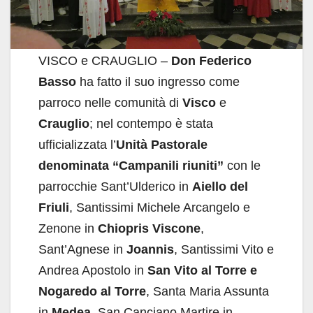
VISCO e CRAUGLIO –
Don Federico
Basso
ha fatto il suo ingresso come
parroco nelle comunità di
Visco
e
Crauglio
; nel contempo è stata
ufficializzata l’
Unità
Pastorale
denominata “Campanili riuniti”
con le
parrocchie Sant’Ulderico in
Aiello del
Friuli
, Santissimi Michele Arcangelo e
Zenone in
Chiopris Viscone
,
Sant’Agnese in
Joannis
, Santissimi Vito e
Andrea Apostolo in
San Vito al Torre e
Nogaredo al Torre
, Santa Maria Assunta
in
Medea
, San Canciano Martire in