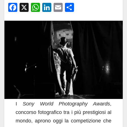
F
X
W
Li
E
C
a
h
n
m
o
c
at
k
ail
n
e
s
e
di
b
A
dI
vi
o
p
n
di
o
p
k
I
Sony World Photography Awards
,
concorso fotografico tra i più prestigiosi al
mondo, aprono oggi la competizione che