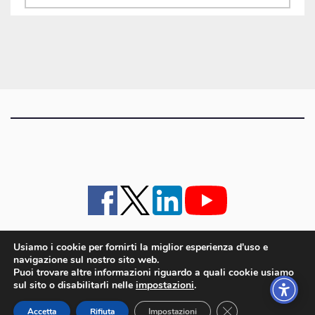
gli
articoli
Usiamo i cookie per fornirti la miglior esperienza d'uso e
navigazione sul nostro sito web.
iMagazine
·
contatti e staff
·
lavora con noi
·
Pubblicità
·
note legali e privacy policy
·
Puoi trovare altre informazioni riguardo a quali cookie usiamo
Cookie policy UE
sul sito o disabilitarli nelle
impostazioni
.
iMagazine è un marchio di proprietà di Goliardica Editrice redazione in via Aquileia 64a,
Close GDPR Cookie
Bagnaria Arsa (UD) - P.iva 00559050315
Accetta
Rifiuta
Impostazioni