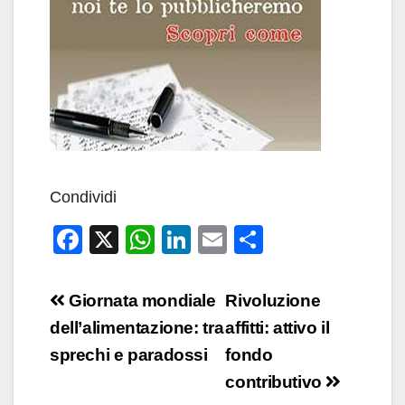
Condividi
F
X
W
Li
E
C
a
h
n
m
o
c
at
k
ail
n
Navigazione
Giornata mondiale
Rivoluzione
e
s
e
di
articoli
dell’alimentazione: tra
affitti: attivo il
b
A
dI
vi
sprechi e paradossi
fondo
o
p
n
di
contributivo