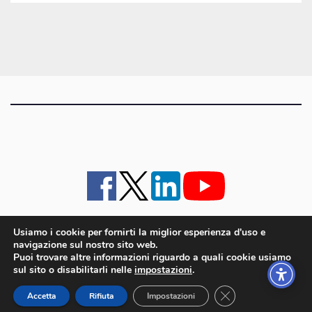
gli
articoli
Usiamo i cookie per fornirti la miglior esperienza d'uso e
navigazione sul nostro sito web.
iMagazine
·
contatti e staff
·
lavora con noi
·
Pubblicità
·
note legali e privacy policy
·
Puoi trovare altre informazioni riguardo a quali cookie usiamo
Cookie policy UE
sul sito o disabilitarli nelle
impostazioni
.
iMagazine è un marchio di proprietà di Goliardica Editrice redazione in via Aquileia 64a,
Close GDPR Cookie
Bagnaria Arsa (UD) - P.iva 00559050315
Accetta
Rifiuta
Impostazioni
© 2006 - 2026 Goliardica Editrice