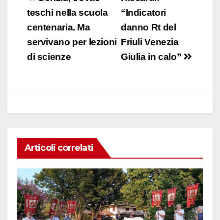
e
s
e
di
articoli
teschi nella scuola
“Indicatori
b
A
dI
vi
centenaria. Ma
danno Rt del
o
p
n
di
servivano per lezioni
Friuli Venezia
o
p
di scienze
Giulia in calo”
k
Articoli correlati