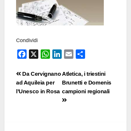
Condividi
F
X
W
Li
E
C
a
h
n
m
o
c
at
k
ail
n
Navigazione
Da Cervignano
Atletica, i triestini
e
s
e
di
articoli
ad Aquileia per
Brunetti e Domenis
b
A
dI
vi
l’Unesco in Rosa
campioni regionali
o
p
n
di
o
p
k