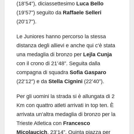
(18’54”), diciassettesimo
Luca Bello
(19’57”) seguito da
Raffaele Selleri
(20’17”).
Le Juniores hanno percorso la stessa
distanza degli allievi e anche qui c’è stata
una medaglia di bronzo per
Lejla Cunja
con il crono di 21’48”. Seguita dalla
compagna di squadra
Sofia Gasparo
(22’12”) e da
Stella Cignini
(22’40”).
Per gli uomini la strada si è allungata di 2
Km con quattro atleti arrivati in top ten. È
arrivata un’altra medaglia di bronzo per la
Trieste Atletica con
Francesco
Micolaucich
, 23’14”. Quinta piazza per