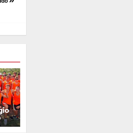
oldo
gio
o