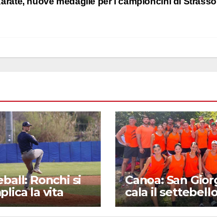
arate, nuove medaglie per i campioncini di Strass
ball: Ronchi si
Canoa: San Gior
lica la vita
cala il settebell