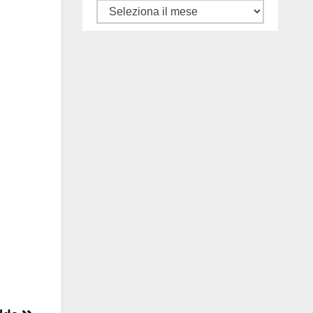
Tutti
gli
articoli