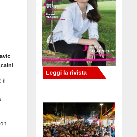
avic
caini
.
 il
a
non