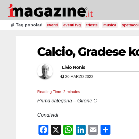
Salta
al
contenuto
Tag popolari
eventi
eventi fvg
trieste
musica
spettacol
Calcio, Gradese k
Livio Nonis
20 MARZO 2022
Reading Time:
2
minutes
Prima categoria – Girone C
Condividi
F
X
W
Li
E
C