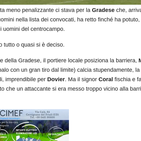
itta meno penalizzante ci stava per la
Gradese
che, arriv
mini nella lista dei convocati, ha retto finché ha potuto, 
li uomini del centrocampo.
o tutto o quasi si è deciso.
e della Gradese, il portiere locale posiziona la barriera,
alo con un gran tiro dal limite) calcia stupendamente, la
ali, imprendibile per
Dovier
. Ma il signor
Coral
fischia e f
rito che un attaccante si era messo troppo vicino alla barr