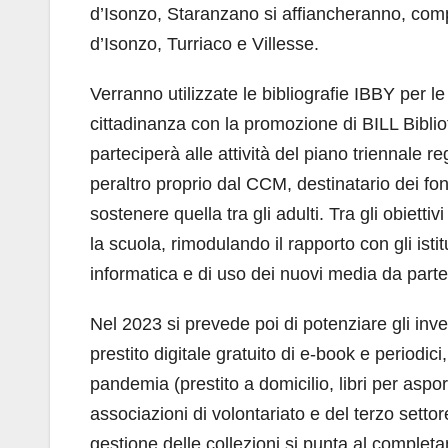
d’Isonzo, Staranzano si affiancheranno, comp
d’Isonzo, Turriaco e Villesse.
Verranno utilizzate le bibliografie IBBY per le
cittadinanza con la promozione di BILL Bibliote
parteciperà alle attività del piano triennale 
peraltro proprio dal CCM, destinatario dei fon
sostenere quella tra gli adulti. Tra gli obietti
la scuola, rimodulando il rapporto con gli istitu
informatica e di uso dei nuovi media da parte 
Nel 2023 si prevede poi di potenziare gli inv
prestito digitale gratuito di e-book e periodic
pandemia (prestito a domicilio, libri per aspo
associazioni di volontariato e del terzo settor
gestione delle collezioni si punta al complet