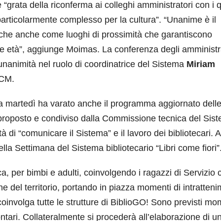
 “grata della riconferma ai colleghi amministratori con i q
particolarmente complesso per la cultura”. “Unanime è il
teche anche come luoghi di prossimità che garantiscono
e le età”, aggiunge Moimas. La conferenza degli amministr
l’unanimità nel ruolo di coordinatrice del Sistema
Miriam
CCM.
ma martedì ha varato anche il programma aggiornato dell
o proposto e condiviso dalla Commissione tecnica del Sis
 di “comunicare il Sistema” e il lavoro dei bibliotecari. 
la Settimana del Sistema bibliotecario “Libri come fiori”
eca, per bimbi e adulti, coinvolgendo i ragazzi di Servizio c
che del territorio, portando in piazza momenti di intratten
coinvolga tutte le strutture di BiblioGO! Sono previsti mo
ontari. Collateralmente si procederà all’elaborazione di u