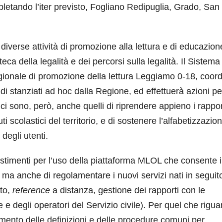
letando l’iter previsto, Fogliano Redipuglia, Grado, San
 diverse attività di promozione alla lettura e di educazion
ca della legalità e dei percorsi sulla legalità. Il Sistema
regionale di promozione della lettura Leggiamo 0-18, coor
di stanziati ad hoc dalla Regione, ed effettuerà azioni pe
vi ci sono, però, anche quelli di riprendere appieno i rappo
ti scolastici del territorio, e di sostenere l’alfabetizzazio
degli utenti.
estimenti per l’uso della piattaforma MLOL che consente i
i, ma anche di regolamentare i nuovi servizi nati in seguito
rto,
reference
a distanza, gestione dei rapporti con le
e e degli operatori del Servizio civile). Per quel che rigua
amento delle definizioni e delle procedure comuni per