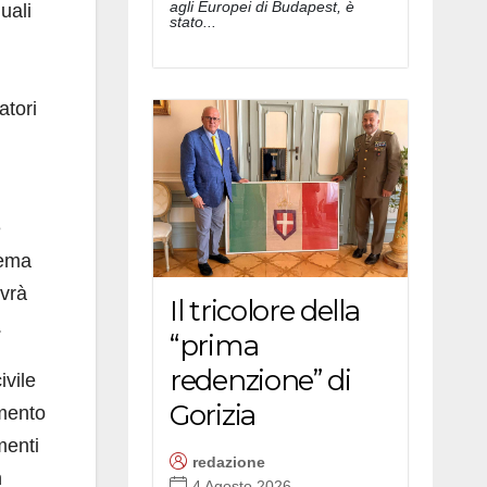
agli Europei di Budapest, è
uali
stato...
atori
e
tema
Avrà
Il tricolore della
.
“prima
redenzione” di
ivile
Gorizia
imento
menti
redazione
n
4 Agosto 2026