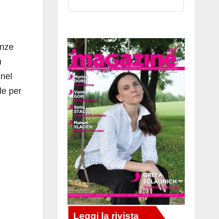
enze
n
 nel
le per