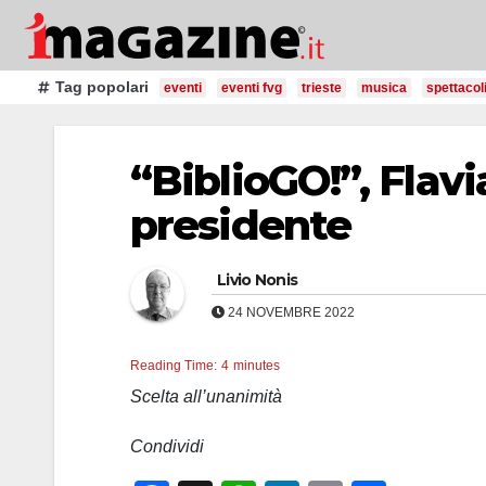
Salta
al
contenuto
Tag popolari
eventi
eventi fvg
trieste
musica
spettacol
“BiblioGO!”, Fla
presidente
Livio Nonis
24 NOVEMBRE 2022
Reading Time:
4
minutes
Scelta all’unanimità
Condividi