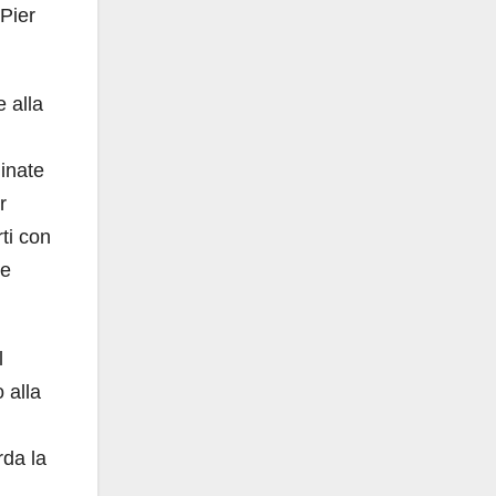
 Pier
e alla
dinate
r
rti con
ne
l
 alla
rda la