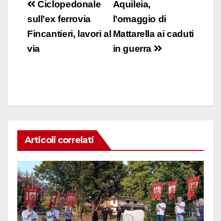
c
at
k
ail
n
Navigazione
Ciclopedonale
Aquileia,
e
s
e
di
articoli
sull’ex ferrovia
l’omaggio di
b
A
dI
vi
Fincantieri, lavori al
Mattarella ai caduti
o
p
n
di
via
in guerra
o
p
k
Articoli correlati