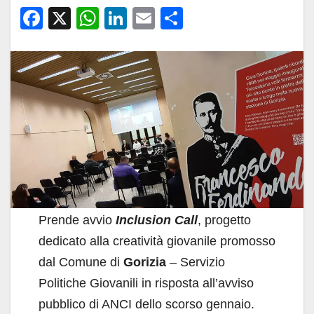
F
X
W
Li
E
C
a
h
n
m
o
c
at
k
ail
n
e
s
e
di
b
A
dI
vi
o
p
n
di
o
p
k
Prende avvio
Inclusion Call
, progetto
dedicato alla creatività giovanile promosso
dal Comune di
Gorizia
– Servizio
Politiche Giovanili in risposta all’avviso
pubblico di ANCI dello scorso gennaio.