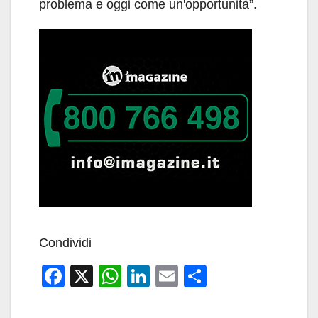
problema e oggi come un'opportunità”.
Condividi
F
X
W
Li
E
C
a
h
n
m
o