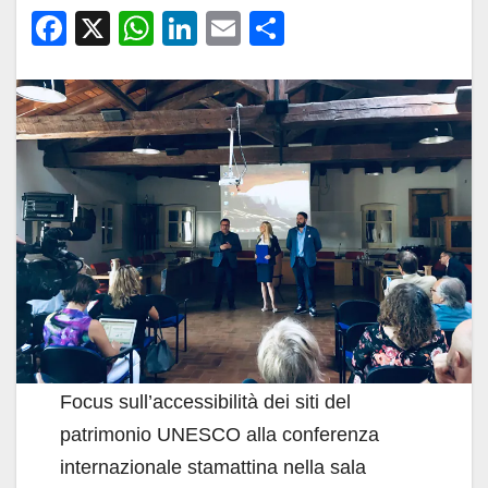
F
X
W
Li
E
C
a
h
n
m
o
c
at
k
ail
n
e
s
e
di
b
A
dI
vi
o
p
n
di
o
p
k
Focus sull’accessibilità dei siti del
patrimonio UNESCO alla conferenza
internazionale stamattina nella sala