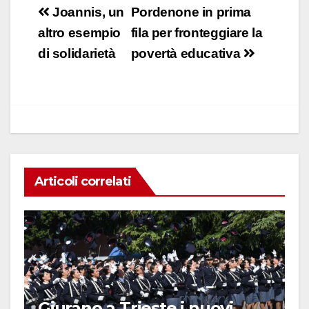
c
at
k
ail
n
Navigazione
Joannis, un
Pordenone in prima
e
s
e
di
articoli
altro esempio
fila per fronteggiare la
b
A
dI
vi
di solidarietà
povertà educativa
o
p
n
di
o
p
k
Articoli correlati
Giurano a Trieste i nuovi