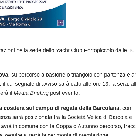
razioni nella sede dello Yacht Club Portopiccolo dalle 10 
rova
, su percorso a bastone o triangolo con partenza e ar
 il cui segnale di avviso sarà dato alle ore 13; la sera, al
erà il
Media Briefing
post evento.
va costiera sul campo di regata della Barcolana
, con
tenza sarà posizionata tra la Società Velica di Barcola e
a avrà in comune con la Coppa d’Autunno percorso, tracc
a seguire si terrà la cerimonia di premiazione.