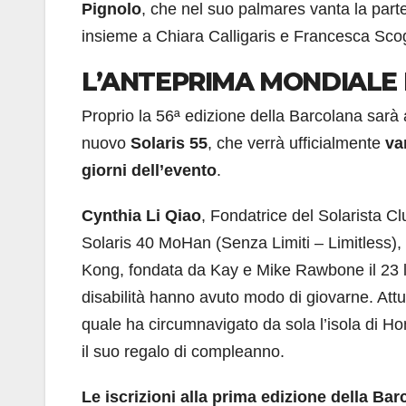
Pignolo
, che nel suo palmares vanta la part
insieme a Chiara Calligaris e Francesca Sco
L’ANTEPRIMA MONDIALE 
Proprio la 56ª edizione della Barcolana sarà 
nuovo
Solaris 55
, che verrà ufficialmente
va
giorni dell’evento
.
Cynthia Li Qiao
, Fondatrice del Solarista C
Solaris 40 MoHan (Senza Limiti – Limitless), 
Kong, fondata da Kay e Mike Rawbone il 23 lug
disabilità hanno avuto modo di giovarne. Attu
quale ha circumnavigato da sola l’isola di Ho
il suo regalo di compleanno.
Le iscrizioni alla prima edizione della Ba