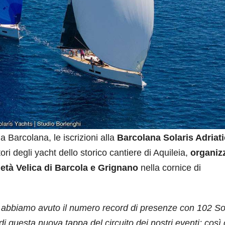
a Barcolana, le iscrizioni alla
Barcolana Solaris Adriati
tori degli yacht dello storico cantiere di Aquileia,
organiz
ietà Velica di Barcola e Grignano
nella cornice di
 abbiamo avuto il numero record di presenze con 102 So
i questa nuova tappa del circuito dei nostri eventi; così 