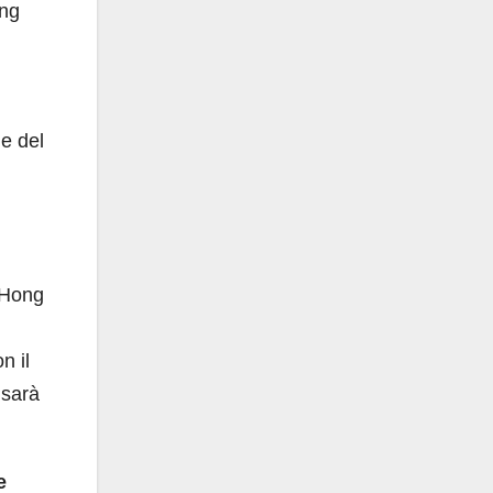
ing
le del
i Hong
i
n il
 sarà
e