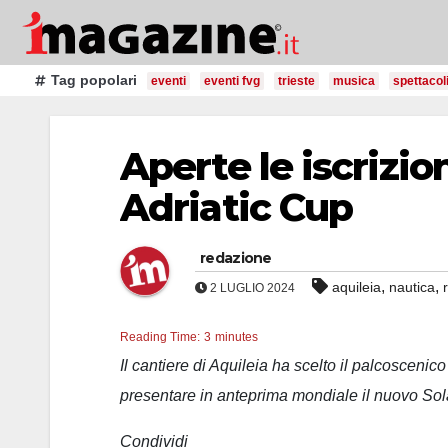
Salta
al
contenuto
Tag popolari
eventi
eventi fvg
trieste
musica
spettacol
Aperte le iscrizio
Adriatic Cup
redazione
,
,
aquileia
nautica
2 LUGLIO 2024
Reading Time:
3
minutes
Il cantiere di Aquileia ha scelto il palcoscenic
presentare in anteprima mondiale il nuovo Sol
Condividi