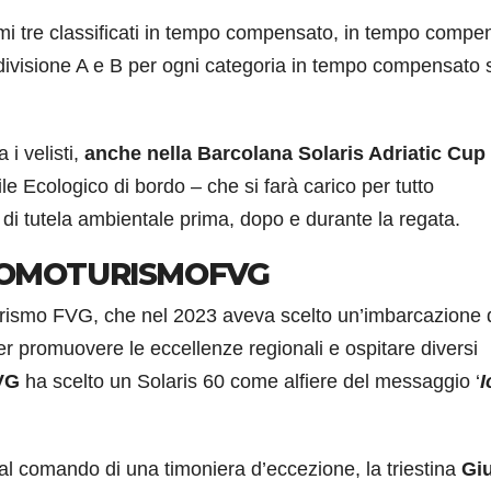
imi tre classificati in tempo compensato, in tempo compe
 divisione A e B per ogni categoria in tempo compensato s
 i velisti,
anche
nella Barcolana Solaris Adriatic Cup
e Ecologico di bordo – che si farà carico per tutto
 di tutela ambientale prima, dopo e durante la regata.
ROMOTURISMOFVG
turismo FVG, che nel 2023 aveva scelto un’imbarcazione 
per promuovere le eccellenze regionali e ospitare diversi
VG
ha scelto un Solaris 60 come alfiere del messaggio ‘
I
al comando di una timoniera d’eccezione, la triestina
Giu