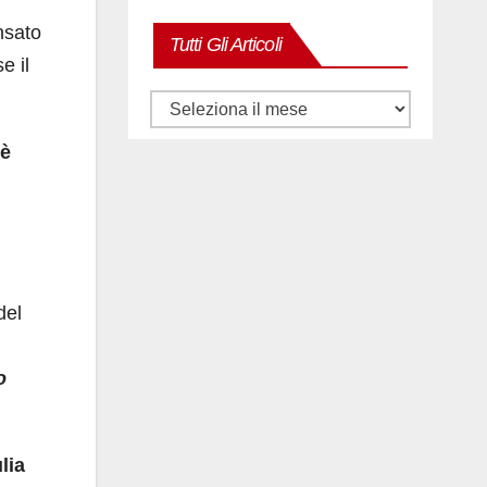
nsato
Tutti Gli Articoli
e il
Tutti
gli
 è
articoli
del
o
lia