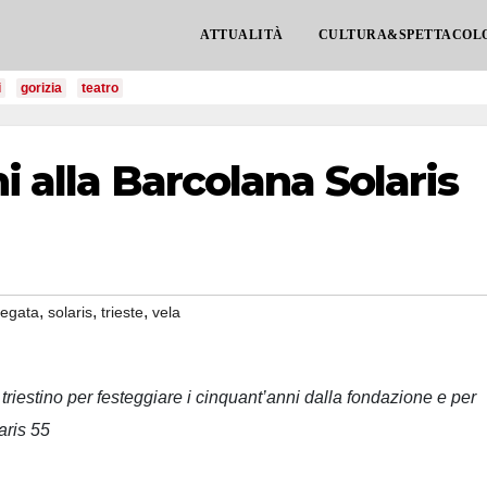
ATTUALITÀ
CULTURA&SPETTACOL
i
gorizia
teatro
ni alla Barcolana Solaris
,
,
,
regata
solaris
trieste
vela
o triestino per festeggiare i cinquant’anni dalla fondazione e per
aris 55