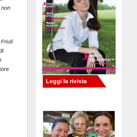
e non
Friuli
di
n
ttore