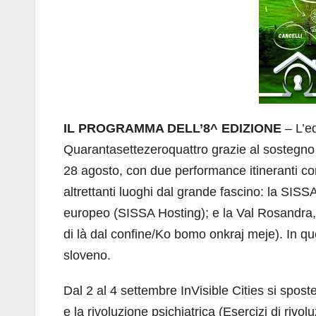
IL PROGRAMMA DELL’8^ EDIZIONE
– L’ed
Quarantasettezeroquattro grazie al sostegno de
28 agosto, con due performance itineranti con
altrettanti luoghi dal grande fascino: la SISSA,
europeo (SISSA Hosting); e la Val Rosandra, 
di là dal confine/Ko bomo onkraj meje). In que
sloveno.
Dal 2 al 4 settembre InVisible Cities si spost
e la rivoluzione psichiatrica (Esercizi di riv