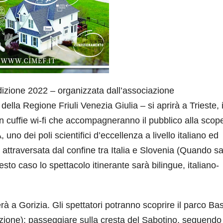
izione 2022 – organizzata dall’associazione
lla Regione Friuli Venezia Giulia – si aprirà a Trieste, i
 cuffie wi-fi che accompagneranno il pubblico alla scope
 uno dei poli scientifici d’eccellenza a livello italiano ed
attraversata dal confine tra Italia e Slovenia (Quando 
sto caso lo spettacolo itinerante sarà bilingue, italiano-
erà a Gorizia. Gli spettatori potranno scoprire il parco Ba
oluzione); passeggiare sulla cresta del Sabotino, seguendo 