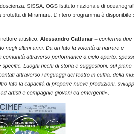
eidoscienza, SISSA, OGS Istituto nazionale di oceanograf
protetta di Miramare. L’intero programma è disponibile 
irettore artistico,
Alessandro Cattunar
–
conferma due
o negli ultimi anni. Da un lato la volontà di narrare e
ti e comunità attraverso performance a cielo aperto, spess
ite specific. Luoghi ricchi di storia e suggestioni, sul piano
ntati attraverso i linguaggi del teatro in cuffia, della mu
ro lato la capacità di proporre nuove produzioni, svilup
to ad artisti e compagnie giovani ed emergenti
».