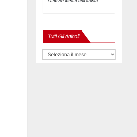
Land Art ideata dall’artista...
Tutti Gli Articoli
Tutti
gli
articoli