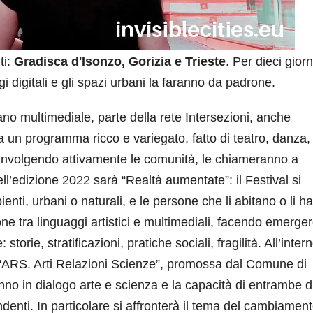
ti:
Gradisca d'Isonzo, Gorizia e Trieste
. Per dieci giorn
ggi digitali e gli spazi urbani la faranno da padrone.
bano multimediale, parte della rete Intersezioni, anche
 a un programma ricco e variegato, fatto di teatro, danza,
oinvolgendo attivamente le comunità, le chiameranno a
ll’edizione 2022 sarà “Realtà aumentate”: il Festival si
bienti, urbani o naturali, e le persone che li abitano o li 
ne tra linguaggi artistici e multimediali, facendo emerger
torie, stratificazioni, pratiche sociali, fragilità. All’inter
“ARS. Arti Relazioni Scienze”, promossa dal Comune di
no in dialogo arte e scienza e la capacità di entrambe d
denti. In particolare si affronterà il tema del cambiamen