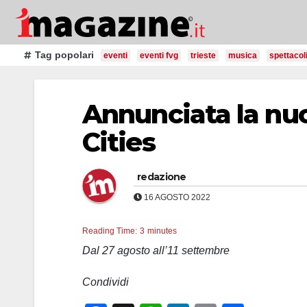
Salta
al
contenuto
Tag popolari
eventi
eventi fvg
trieste
musica
spettacol
Annunciata la nuo
Cities
redazione
16 AGOSTO 2022
Reading Time:
3
minutes
Dal 27 agosto all’11 settembre
Condividi