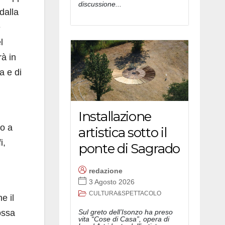
discussione...
 dalla
e
l
rà in
a e di
Installazione
no a
artistica sotto il
i,
ponte di Sagrado
redazione
3 Agosto 2026
CULTURA&SPETTACOLO
e il
ossa
Sul greto dell’Isonzo ha preso
vita “Cose di Casa”, opera di