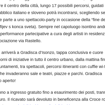
 il centro della città, lungo 17 possibili percorsi, guidati
blico italiano e sloveno potrà incontrarsi, scegliendo s
e parte a uno spettacolo-party in occasione della “fine de
lfijev s konca sveta). Sempre nel capoluogo isontino and
erformance partecipative a cura degli artisti in residenz
ociazione via Rastello.
le arriverà a Gradisca d’Isonzo, tappa conclusiva e cuore
ni di iniziative in tutto il centro urbano, dalla mattina fi
ntamenti, tra spettacoli, percorsi itineranti con cuffie wi-f
i che invaderanno sale e teatri, piazze e parchi. Gradisca
o aperto!
nno a ingresso gratuito fino a esaurimento dei posti, trann
uro. Il ricavato sarà devoluto in beneficenza alla Croce r