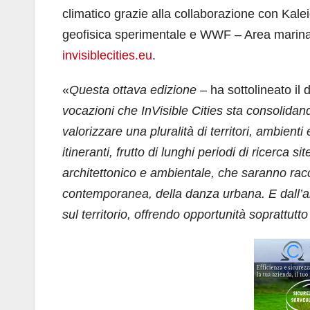
climatico grazie alla collaborazione con Kal
geofisica sperimentale e WWF – Area marina 
invisiblecities.eu
.
«
Questa ottava edizione
– ha sottolineato il d
vocazioni che InVisible Cities sta consolidand
valorizzare una pluralità di territori, ambien
itineranti, frutto di lunghi periodi di ricerca s
architettonico e ambientale, che saranno racco
contemporanea, della danza urbana. E dall’alt
sul territorio, offrendo opportunità soprattut