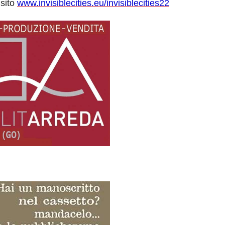
 sito
www.invisiblecities.eu/invisiblecities22