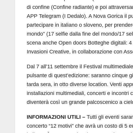
di confine (Confine radiante) e poi attraversare
APP Telegram (I Dedalo). A Nova Gorica il pub
partecipare in italiano o sloveno, per prender
mondo” (17 selfie dalla fine del mondo/17 se
scena anche Open doors Botteghe digitali: 4 p
Invasioni Creative, in collaborazione con Ass
Dal 7 all’11 settembre il Festival multimedia
pulsante di quest’edizione: saranno cinque gior
tarda sera, in otto diverse location. Venti appu
installazioni multimediali, concerti e incontr
diventerà così un grande palcoscenico a ciel
INFORMAZIONI UTILI –
Tutti gli eventi sara
concerto “12 motivi” che avrà un costo di 5 e