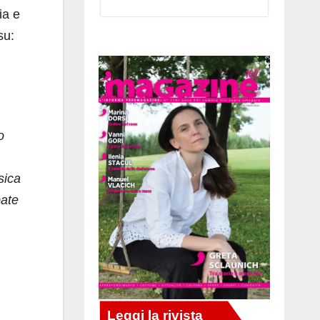
ia e
su:
o
sica
pate