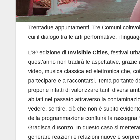
Trentadue appuntamenti. Tre Comuni coinvol
cui il dialogo tra le arti performative, i lingua
L’8^ edizione di
InVisible Cities
, festival ur
quest’anno non tradirà le aspettative, grazie
video, musica classica ed elettronica che, c
partecipare e a raccontarsi. Tema portante de
propone infatti di valorizzare tanti diversi am
abitati nel passato attraverso la contaminazio
vedere, sentire, ciò che non è subito evidente: s
della programmazione confluirà la rassegna 
Gradisca d’Isonzo. In questo caso si metteran
generare reazioni e relazioni nuove e sorpren