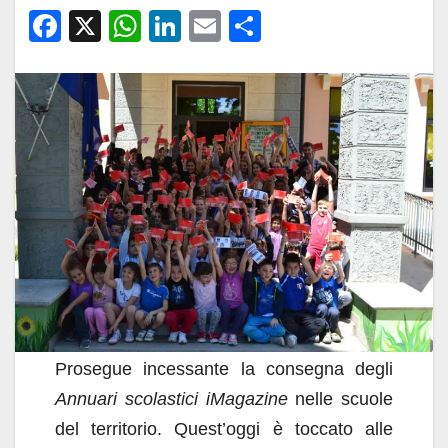
F
X
W
Li
E
C
a
h
n
m
o
c
at
k
ail
n
e
s
e
di
b
A
dI
vi
o
p
n
di
o
p
k
Prosegue incessante la consegna degli
Annuari scolastici iMagazine
nelle scuole
del territorio. Quest’oggi è toccato alle