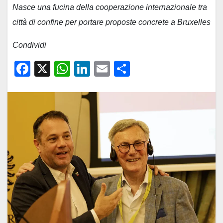
Nasce una fucina della cooperazione internazionale tra
città di confine per portare proposte concrete a Bruxelles
Condividi
F
X
W
Li
E
C
a
h
n
m
o
c
at
k
ail
n
e
s
e
di
b
A
dI
vi
o
p
n
di
o
p
k