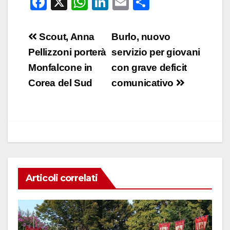
F
X
W
Li
E
C
a
h
n
m
o
c
at
k
ail
n
Navigazione
Scout, Anna
Burlo, nuovo
e
s
e
di
articoli
Pellizzoni porterà
servizio per giovani
b
A
dI
vi
Monfalcone in
con grave deficit
o
p
n
di
Corea del Sud
comunicativo
o
p
k
Articoli correlati