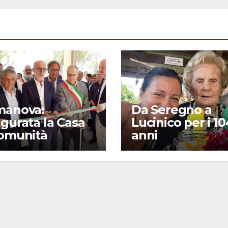
manova:
Da Seregno a
gurata la Casa
Lucinico per i 10
Comunità
anni