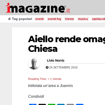
Salta
al
contenuto
Tag popolari
eventi
eventi fvg
trieste
musica
spettacol
Aiello rende omag
Chiesa
Livio Nonis
26 SETTEMBRE 2016
Reading Time:
< 1
minute
Intitolata un’area a Joannis
Condividi