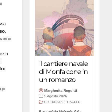
ui
ssa
so
,
i hanno
nezia
i
Il cantiere navale
tro
di Monfalcone in
un romanzo
rgo
Margherita Reguitti
5 Agosto 2026
CULTURA&SPETTACOLO
Il giornalista Gabriele Polo,