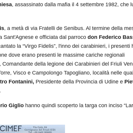
hiesa
, assassinato dalla mafia il 4 settembre 1982, che l
is
, a metà di via Fratelli de Senibus. Al termine della me
 a Sant'Agnese e officiata dal parroco
don
Federico Bas
antato la “Virgo Fidelis”, l'inno dei carabinieri, i present
zione dove erano presenti le massime cariche regionali
, Comandante della legione dei Carabinieri del Friuli Ve
l Torre, Visco e Campolongo Tapogliano, località nelle qual
tro Fontanini,
Presidente della Provincia di Udine e
Pie
.
rio Giglio
hanno quindi scoperto la targa con inciso “La