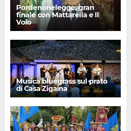
Pordenonelegge: gran
finale con Mattarella e Il
Volo
Musica bluegrass sul prato
di Casa Zigaina