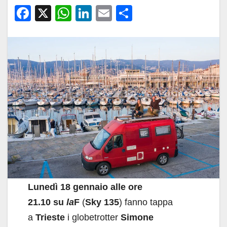
F
X
W
Li
E
C
a
h
n
m
o
c
at
k
ail
n
e
s
e
di
b
A
dI
vi
o
p
n
di
o
p
k
Lunedì 18 gennaio
alle ore
21.10
su
la
F
(
Sky 135
) fanno tappa
a
Trieste
i globetrotter
Simone