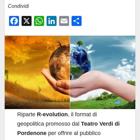
Condividi
F
X
W
Li
E
C
a
h
n
m
o
c
at
k
ail
n
e
s
e
di
b
A
dI
vi
o
p
n
di
o
p
k
Riparte
R-evolution
, il format di
geopolitica promosso dal
Teatro Verdi di
Pordenone
per offrire al pubblico