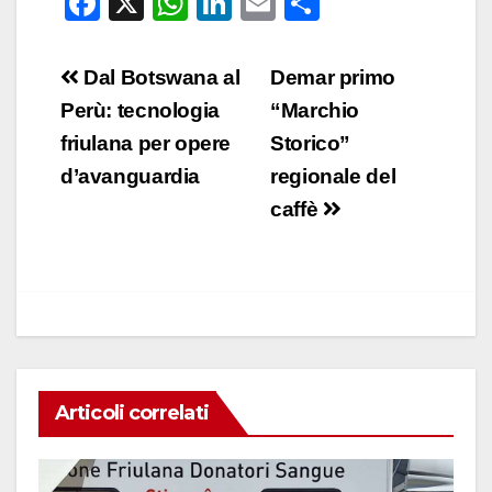
F
X
W
Li
E
C
a
h
n
m
o
c
at
k
ail
n
Navigazione
Dal Botswana al
Demar primo
e
s
e
di
articoli
Perù: tecnologia
“Marchio
b
A
dI
vi
friulana per opere
Storico”
o
p
n
di
d’avanguardia
regionale del
o
p
caffè
k
Articoli correlati