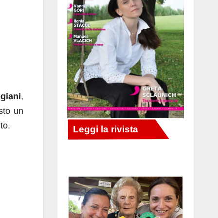
giani
,
sto un
to.