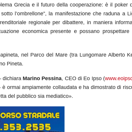
lema Grecia e il futuro della cooperazione: è il poker d
 sotto l’ombrellone”, la manifestazione che raduna a L
nditoriale regionale per dibattere, in maniera informa
tuazione economica presente e possano prospettare 
lapineta, nel Parco del Mare (tra Lungomare Alberto Ke
no Pineta.
 dichiara
Marino Pessina
, CEO di Eo Ipso (
www.eoipso
– è ormai ampiamente collaudata e ha dimostrato di risc
etta del pubblico sia mediatico».