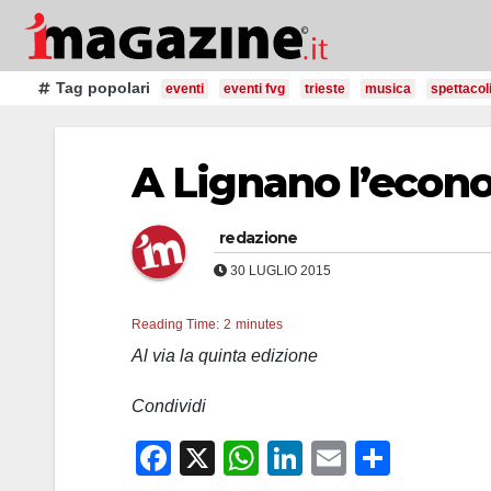
Salta
al
contenuto
Tag popolari
eventi
eventi fvg
trieste
musica
spettacol
A Lignano l’econo
redazione
30 LUGLIO 2015
Reading Time:
2
minutes
Al via la quinta edizione
Condividi
F
X
W
Li
E
C