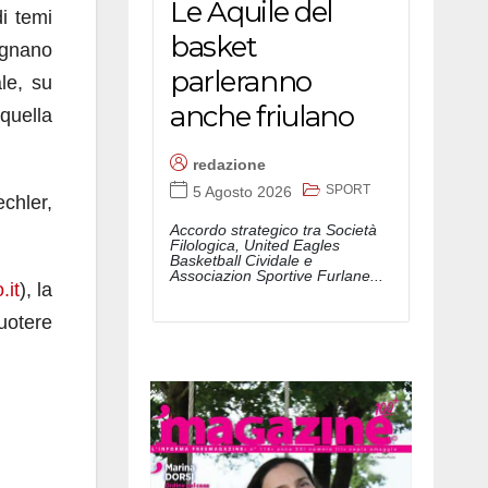
Le Aquile del
i temi
basket
ignano
parleranno
le, su
anche friulano
quella
redazione
SPORT
5 Agosto 2026
chler,
Accordo strategico tra Società
Filologica, United Eagles
Basketball Cividale e
Associazion Sportive Furlane...
.it
), la
uotere