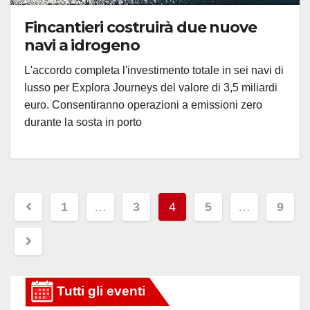
Fincantieri costruirà due nuove
navi a idrogeno
L'accordo completa l'investimento totale in sei navi di
lusso per Explora Journeys del valore di 3,5 miliardi
euro. Consentiranno operazioni a emissioni zero
durante la sosta in porto
Paginazione
1
…
3
4
5
…
9
degli
articoli