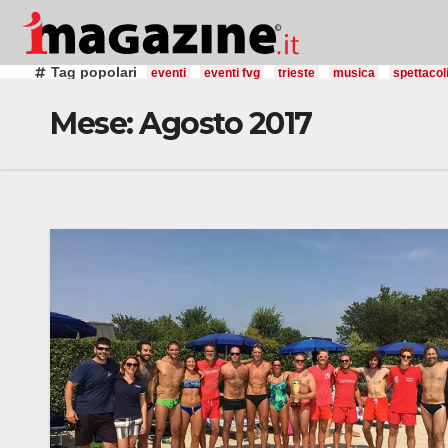
Salta
al
contenuto
Tag popolari
eventi
eventi fvg
trieste
musica
spettacol
Mese:
Agosto 2017