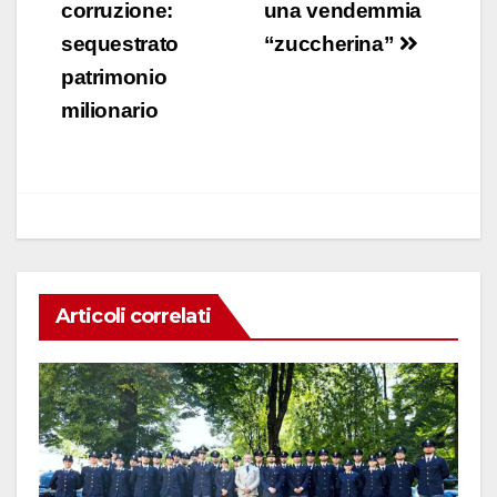
e
s
e
di
articoli
corruzione:
una vendemmia
b
A
dI
vi
sequestrato
“zuccherina”
o
p
n
di
patrimonio
o
p
milionario
k
Articoli correlati