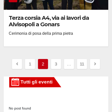
Terza corsia A4, via ai lavori da
Alvisopoli a Gonars
Cerimonia di posa della prima pietra
Paginazione
1
2
3
…
11
degli
articoli
No post found