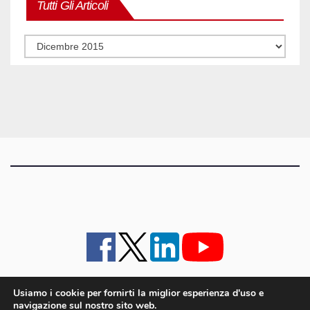
Tutti Gli Articoli
Tutti
gli
articoli
Usiamo i cookie per fornirti la miglior esperienza d'uso e
navigazione sul nostro sito web.
iMagazine
·
contatti e staff
·
lavora con noi
·
Pubblicità
·
note legali e privacy policy
·