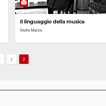
Il linguaggio della musica
Giulia Mazza
aginazione
1
2
gli
ticoli