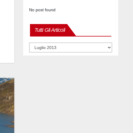
No post found
Tutti Gli Articoli
Tutti
gli
articoli