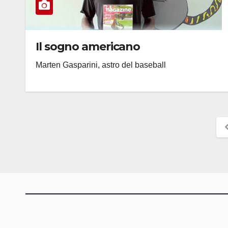
Il sogno americano
Marten Gasparini, astro del baseball
P
de
ar