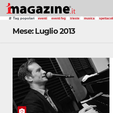
Salta
al
contenuto
Tag popolari
eventi
eventi fvg
trieste
musica
spettacol
Mese:
Luglio 2013