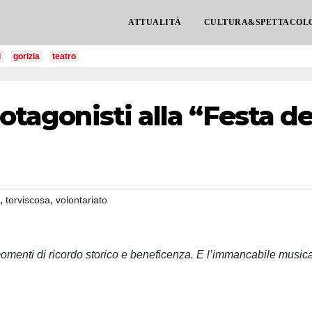
ATTUALITÀ
CULTURA&SPETTACOL
i
gorizia
teatro
rotagonisti alla “Festa de
,
,
torviscosa
volontariato
momenti di ricordo storico e beneficenza. E l’immancabile music