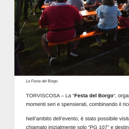
La Festa del Borgo
TORVISCOSA – La “
Festa del Borgo
“, org
momenti seri e spensierati, combinando il ric
Nell’ambito dell’evento, è stato possibile visi
chiamato inizialmente solo “PG 107” e destinato 