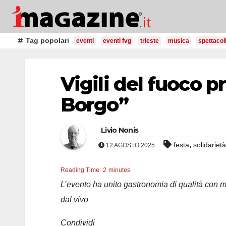
Salta
al
contenuto
Tag popolari
eventi
eventi fvg
trieste
musica
spettacol
Vigili del fuoco p
Borgo”
Livio Nonis
,
festa
solidarietà
12 AGOSTO 2025
Reading Time:
2
minutes
L’evento ha unito gastronomia di qualità con 
dal vivo
Condividi