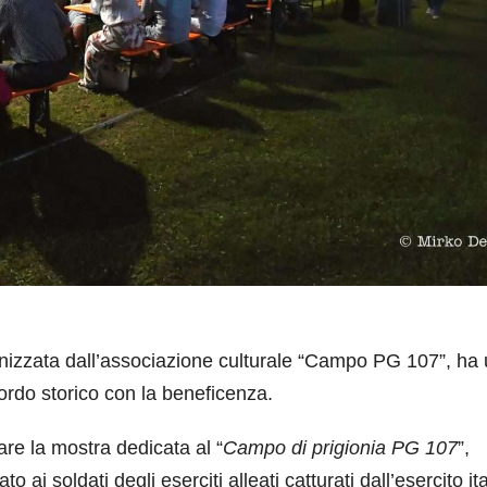
anizzata dall’associazione culturale “Campo PG 107”, ha 
ordo storico con la beneficenza.
tare la mostra dedicata al “
Campo di prigionia PG 107
”,
ai soldati degli eserciti alleati catturati dall’esercito it