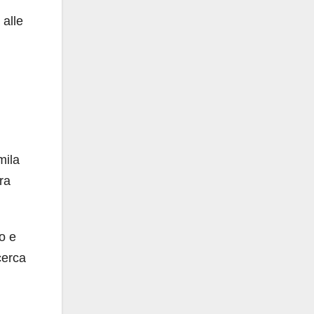
 alle
mila
ra
o e
icerca