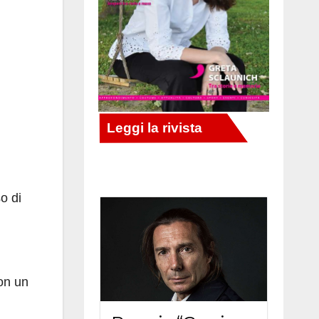
o di
con un