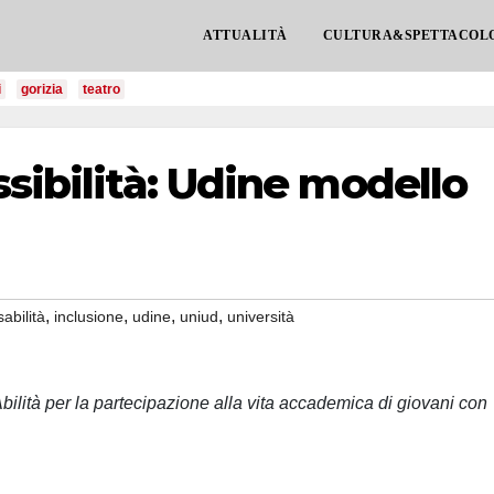
ATTUALITÀ
CULTURA&SPETTACOL
i
gorizia
teatro
ssibilità: Udine modello
,
,
,
,
sabilità
inclusione
udine
uniud
università
lità per la partecipazione alla vita accademica di giovani con