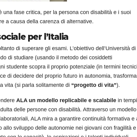
 è una fase critica, per la persona con disabilità e i suoi
re a causa della carenza di alternative.
ciale per l’Italia
anto di superare gli esami. L’obiettivo dell’Università d
odo di studiare (usando il metodo dei cosiddetti
gni studente scopra il proprio potenziale (in termini tecnici
ace di decidere del proprio futuro in autonomia, trasform
a vita (si parla solitamente di
“progetto di vita”
).
rendere
ALA un modello replicabile e scalabile
in tempi
 adulta delle persone con disabilità. Attraverso un modello
 laboratoriali, ALA mira a garantire continuità formativa e
 allo sviluppo delle autonomie nei giovani con fragilità e
nte con le capacità, le aspirazioni e i talenti individuali.