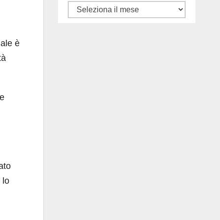
Tutti
gli
articoli
nale è
tà
 e
ato
 lo