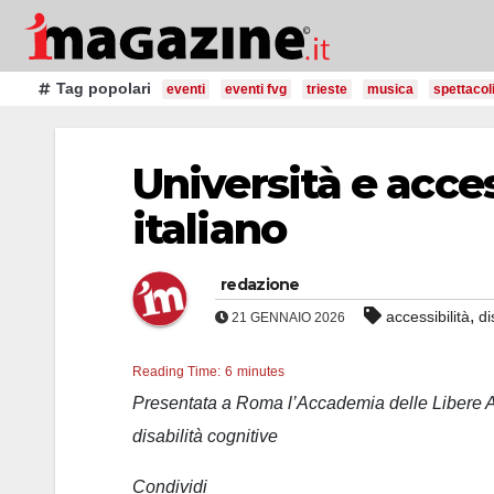
Salta
al
contenuto
Tag popolari
eventi
eventi fvg
trieste
musica
spettacol
Università e acce
italiano
redazione
,
accessibilità
di
21 GENNAIO 2026
Reading Time:
6
minutes
Presentata a Roma l’Accademia delle Libere Abi
disabilità cognitive
Condividi