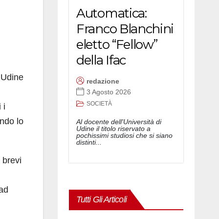
Automatica:
Franco Blanchini
eletto “Fellow”
della Ifac
i Udine
redazione
3 Agosto 2026
SOCIETÀ
 i
ando lo
Al docente dell'Università di
Udine il titolo riservato a
pochissimi studiosi che si siano
distinti...
 brevi
 ad
Tutti Gli Articoli