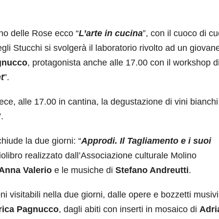
no delle Rose ecco “
L’arte in cucina
”, con il cuoco di c
gli Stucchi si svolgerà il laboratorio rivolto ad un giovan
gnucco
, protagonista anche alle 17.00 con il workshop d
t
”.
ce, alle 17.00 in cantina, la degustazione di vini bianchi
”.
iude la due giorni: “
Approdi. Il Tagliamento e i suoi
olibro realizzato dall’Associazione culturale Molino
Anna Valerio
e le musiche di
Stefano Andreutti
.
 visitabili nella due giorni, dalle opere e bozzetti musivi
rica Pagnucco
, dagli abiti con inserti in mosaico di
Adri