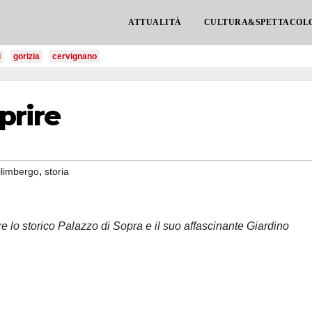
ATTUALITÀ
CULTURA&SPETTACOL
i
gorizia
cervignano
prire
,
ilimbergo
storia
re lo storico Palazzo di Sopra e il suo affascinante Giardino