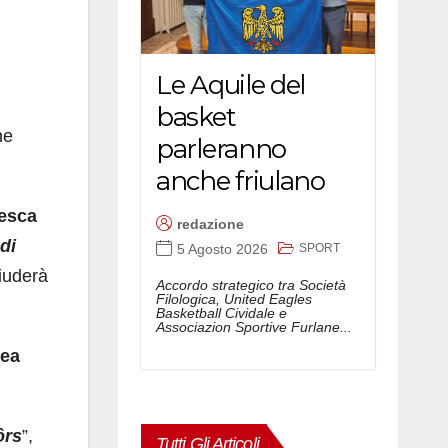
Le Aquile del
basket
he
parleranno
anche friulano
esca
redazione
di
SPORT
5 Agosto 2026
iuderà
Accordo strategico tra Società
Filologica, United Eagles
Basketball Cividale e
Associazion Sportive Furlane...
ea
ôrs
”,
Tutti Gli Articoli