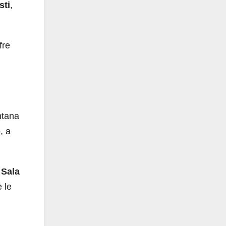
sti
,
ffre
ntana
, a
a
Sala
 le