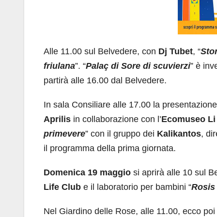
Alle 11.00 sul Belvedere, con
Dj Tubet
, “
Stor
friulana
”. “
Palaç di Sore di scuvierzi
” è inv
partirà alle 16.00 dal Belvedere.
In sala Consiliare alle 17.00 la presentazione 
Aprilis
in collaborazione con l’
Ecomuseo Li
primevere
” con il gruppo dei
Kalikantos
, di
il programma della prima giornata.
Domenica 19 maggio
si aprirà alle 10 sul B
Life Club
e il laboratorio per bambini “
Rosis
Nel Giardino delle Rose, alle 11.00, ecco poi 