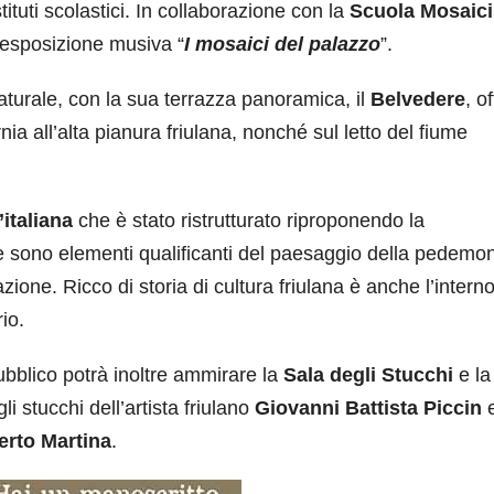
tituti scolastici. In collaborazione con la
Scuola Mosaici
l’esposizione musiva “
I mosaici del palazzo
”.
turale, con la sua terrazza panoramica, il
Belvedere
, o
ia all’alta pianura friulana, nonché sul letto del fiume
’italiana
che è stato ristrutturato riproponendo la
 sono elementi qualificanti del paesaggio della pedemo
one. Ricco di storia di cultura friulana è anche l’interno
rio.
ubblico potrà inoltre ammirare la
Sala degli Stucchi
e l
i stucchi dell’artista friulano
Giovanni Battista Piccin
e
rto Martina
.