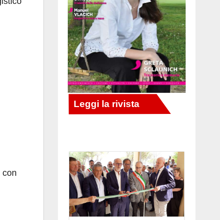
istico
, con