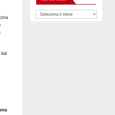
Tutti
ucina
gli
e
articoli
i
 dal
ana