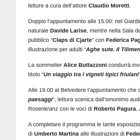
letture a cura dell’attore
Claudio Moretti
.
Doppio l’appuntamento alle 15.00: nel Giardi
naturale
Davide Larise
, mentre nella Sala de
pubblico “
Claps di Cjarte
” con
Federica Pa
illustrazione per adulti “
Aghe sute. Il Tilimen
La sommelier
Alice Buttazzoni
condurrà inve
titolo “
Un viaggio tra i vigneti tipici friulani
Alle 19.00 al Belvedere l’appuntamento che ch
paesaggi
”, lettura scenica dall’omonimo audi
Rosenkranz con le voci di
Roberto Pagura
,
A completare il programma le tante esposizioni
di
Umberto Martina
alle illustrazioni di
Fede