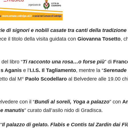
ie di signori e nobili casate tra canti della tradizione
ece il titolo della visita guidata con
Giovanna Tosetto
, c
del libro “
Ti racconto una rosa…o forse più
” di
Franc
 s Aganis
e l’
I.I.S. Il Tagliamento
, mentre la “
Serenade 
retto dal M°
Paolo Scodellaro
al Belvedere alle 19.00 ch
elvedere con il “
Bundì al soreli, Yoga a palazzo
” con
Ar
 e manutis
” curato dall’asilo nido di Gradisca.
“
Il palazzo di gelato. Flabis e Contis tal Zardin dai Fl