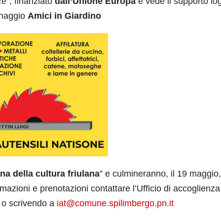
ze
”, finanziato
dall’Unione Europa
e vede il supporto log
inaggio
Amici in Giardino
na della cultura friulana
” e culmineranno, il 19 maggio
rmazioni e prenotazioni contattare l’Ufficio di accoglienza
 o scrivendo a
iat@comune.spilimbergo.pn.it