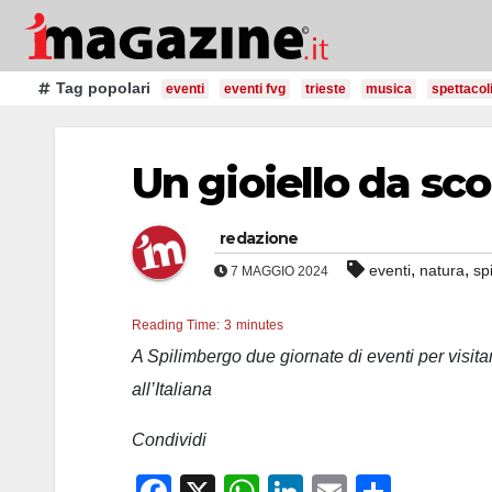
Salta
al
contenuto
Tag popolari
eventi
eventi fvg
trieste
musica
spettacol
Un gioiello da sco
redazione
,
,
eventi
natura
sp
7 MAGGIO 2024
Reading Time:
3
minutes
A Spilimbergo due giornate di eventi per visita
all’Italiana
Condividi