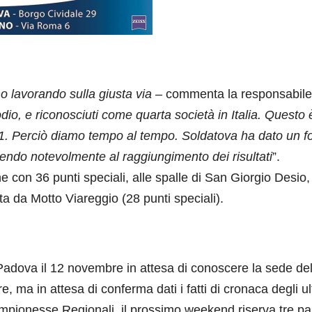
o lavorando sulla giusta via
– commenta la responsabile
dio, e riconosciuti come quarta società in Italia. Questo è
 A1. Perciò diamo tempo al tempo. Soldatova ha dato un f
uendo notevolmente al raggiungimento dei risultati
”.
 con 36 punti speciali, alle spalle di San Giorgio Desio,
a da Motto Viareggio (28 punti speciali).
dova il 12 novembre in attesa di conoscere la sede del
 ma in attesa di conferma dati i fatti di cronaca degli ul
ampionesse Regionali, il prossimo weekend riserva tre pa