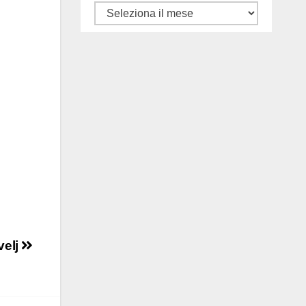
Tutti
gli
articoli
velj