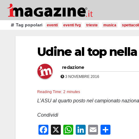
Salta
al
contenuto
Tag popolari
eventi
eventi fvg
trieste
musica
spettacol
Udine al top nella
redazione
3 NOVEMBRE 2016
Reading Time:
2
minutes
L’ASU al quarto posto nel campionato naziona
Condividi
F
X
W
Li
E
C