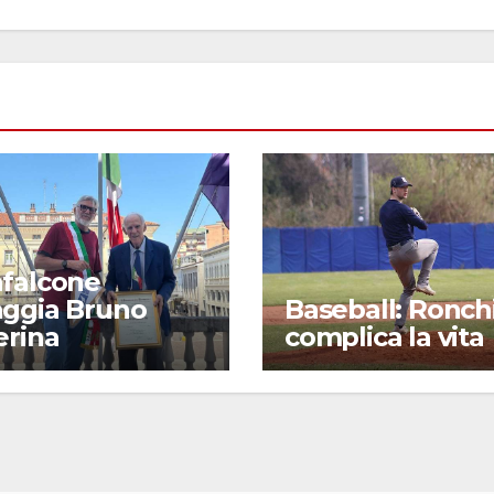
falcone
ggia Bruno
Baseball: Ronchi
erina
complica la vita