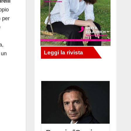
relli
ppio
) per
è
a,
 un