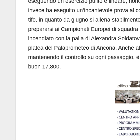
eseguendo un esercizio pulito e lineare, nonost
invece ha eseguito un’incantevole prova al c
tifo, in quanto da giugno si allena stabilmen
prepararsi ai Campionati Europei di squadra
incendiato con la palla di Alexandra Soldatov
platea del Palaprometeo di Ancona. Anche a
mantenendo il controllo su ogni passaggio, è
buon 17,800.