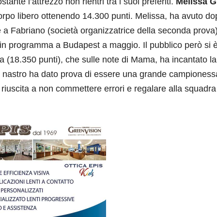
ante l’attrezzo non rientri tra i suoi preferiti.
Melissa Gi
orpo libero ottenendo 14.300 punti. Melissa, ha avuto do
te a Fabriano (società organizzatrice della seconda prova
 in programma a Budapest a maggio. Il pubblico però si 
a (18.350 punti), che sulle note di Mama, ha incantato la
l nastro ha dato prova di essere una grande campioness
 riuscita a non commettere errori e regalare alla squadra