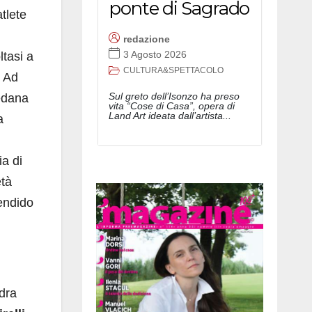
ponte di Sagrado
tlete
redazione
3 Agosto 2026
ltasi a
CULTURA&SPETTACOLO
. Ad
Sul greto dell’Isonzo ha preso
pedana
vita “Cose di Casa”, opera di
Land Art ideata dall’artista...
a
ia di
età
endido
adra