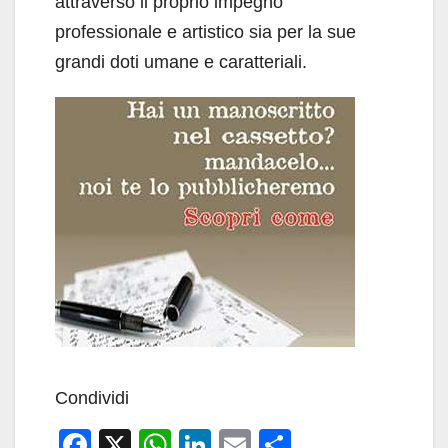
attraverso il proprio impegno
professionale e artistico sia per la sue
grandi doti umane e caratteriali.
Condividi
F
X
W
Li
E
C