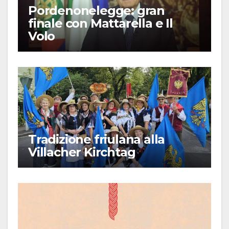
Pordenonelegge: gran
finale con Mattarella e Il
Volo
Tradizione friulana alla
Villacher Kirchtag