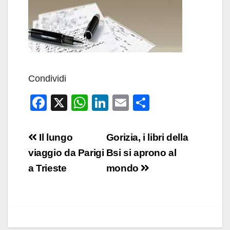
Condividi
F
X
W
Li
E
C
a
h
n
m
o
c
at
k
ail
n
Navigazione
Il lungo
Gorizia, i libri della
e
s
e
di
articoli
viaggio da Parigi
Bsi si aprono al
b
A
dI
vi
a Trieste
mondo
o
p
n
di
o
p
k