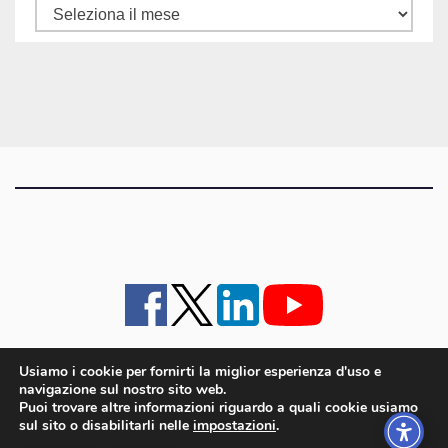
Tutti
gli
articoli
Usiamo i cookie per fornirti la miglior esperienza d'uso e
navigazione sul nostro sito web.
iMagazine
·
contatti e staff
·
lavora con noi
·
Pubblicità
·
note legali e privacy policy
·
Puoi trovare altre informazioni riguardo a quali cookie usiamo
Cookie policy UE
sul sito o disabilitarli nelle
impostazioni
.
iMagazine è un marchio di proprietà di Goliardica Editrice redazione in via Aquileia 64a,