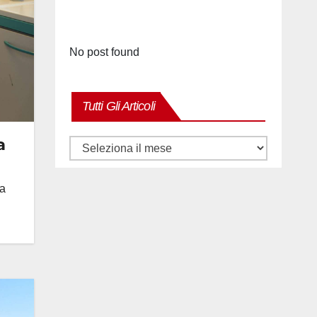
No post found
Tutti Gli Articoli
a
Tutti
gli
articoli
na