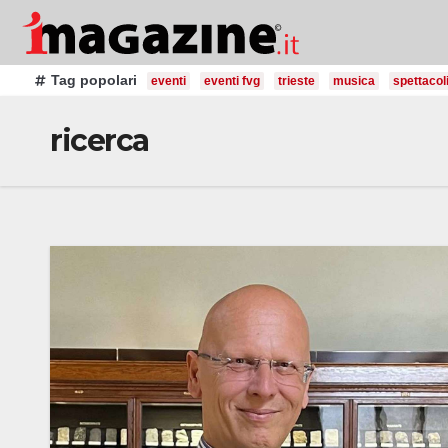
Salta
al
contenuto
Tag popolari
eventi
eventi fvg
trieste
musica
spettacol
ricerca