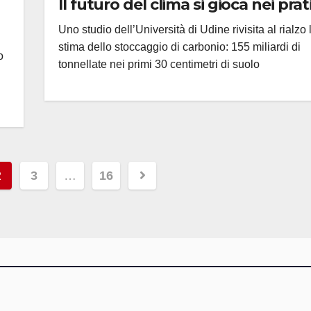
Il futuro del clima si gioca nei prat
Uno studio dell’Università di Udine rivisita al rialzo 
stima dello stoccaggio di carbonio: 155 miliardi di
o
tonnellate nei primi 30 centimetri di suolo
ione
2
3
…
16