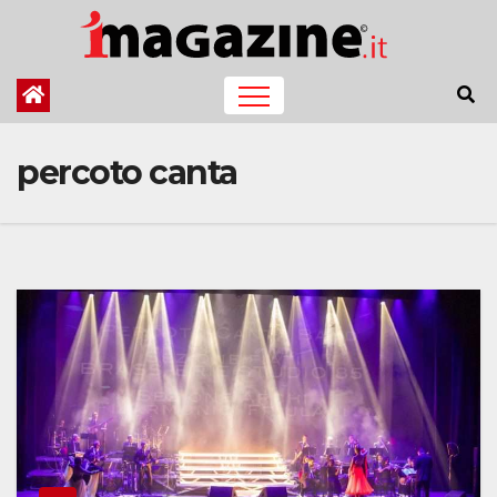
Salta
al
contenuto
percoto canta