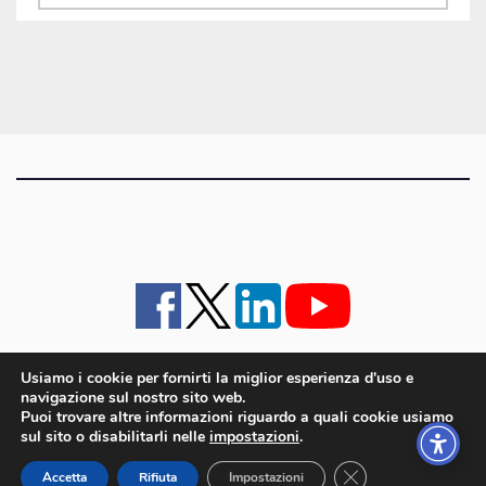
gli
articoli
Usiamo i cookie per fornirti la miglior esperienza d'uso e
navigazione sul nostro sito web.
iMagazine
·
contatti e staff
·
lavora con noi
·
Pubblicità
·
note legali e privacy policy
·
Puoi trovare altre informazioni riguardo a quali cookie usiamo
Cookie policy UE
sul sito o disabilitarli nelle
impostazioni
.
iMagazine è un marchio di proprietà di Goliardica Editrice redazione in via Aquileia 64a,
Close GDPR Cookie
Bagnaria Arsa (UD) - P.iva 00559050315
Accetta
Rifiuta
Impostazioni