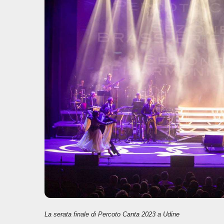
o
p
n
di
o
p
k
La serata finale di Percoto Canta 2023 a Udine