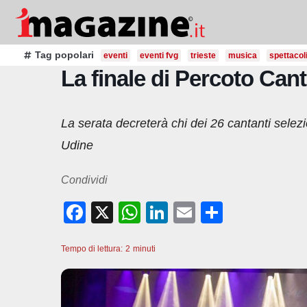
Salta
al
contenuto
Tag popolari
eventi
eventi fvg
trieste
musica
spettacol
La finale di Percoto Can
La serata decreterà chi dei 26 cantanti selez
Udine
Condividi
F
X
W
Li
E
C
a
h
n
m
o
Tempo di lettura:
c
2
minuti
at
k
ail
n
e
s
e
di
b
A
dI
vi