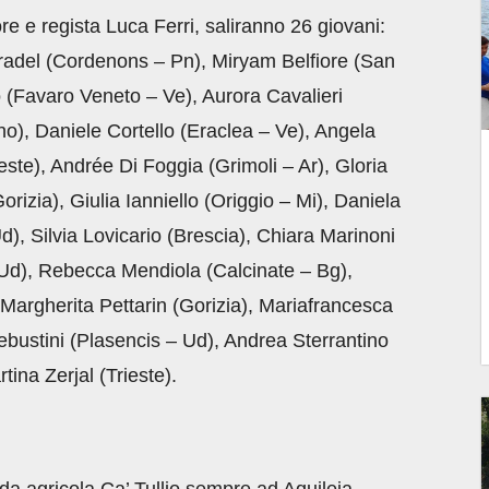
re e regista Luca Ferri, saliranno 26 giovani:
adel (Cordenons – Pn), Miryam Belfiore (San
o (Favaro Veneto – Ve), Aurora Cavalieri
), Daniele Cortello (Eraclea – Ve), Angela
ieste), Andrée Di Foggia (Grimoli – Ar), Gloria
izia), Giulia Ianniello (Origgio – Mi), Daniela
d), Silvia Lovicario (Brescia), Chiara Marinoni
 Ud), Rebecca Mendiola (Calcinate – Bg),
Margherita Pettarin (Gorizia), Mariafrancesca
bustini (Plasencis – Ud), Andrea Sterrantino
ina Zerjal (Trieste).
nda agricola Ca’ Tullio sempre ad Aquileia.