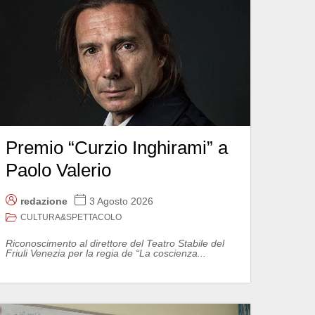
Premio “Curzio Inghirami” a
Paolo Valerio
redazione
3 Agosto 2026
CULTURA&SPETTACOLO
Riconoscimento al direttore del Teatro Stabile del
Friuli Venezia per la regia de “La coscienza...