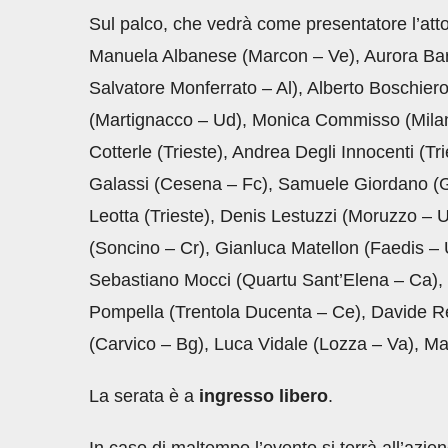
Sul palco, che vedrà come presentatore l’atto
Manuela Albanese (Marcon – Ve), Aurora Bar
Salvatore Monferrato – Al), Alberto Boschier
(Martignacco – Ud), Monica Commisso (Milano
Cotterle (Trieste), Andrea Degli Innocenti (Tr
Galassi (Cesena – Fc), Samuele Giordano (Gor
Leotta (Trieste), Denis Lestuzzi (Moruzzo – U
(Soncino – Cr), Gianluca Matellon (Faedis –
Sebastiano Mocci (Quartu Sant’Elena – Ca), 
Pompella (Trentola Ducenta – Ce), Davide Re
(Carvico – Bg), Luca Vidale (Lozza – Va), Mart
La serata è a
ingresso libero
.
In caso di maltempo l’evento si terrà all’azie