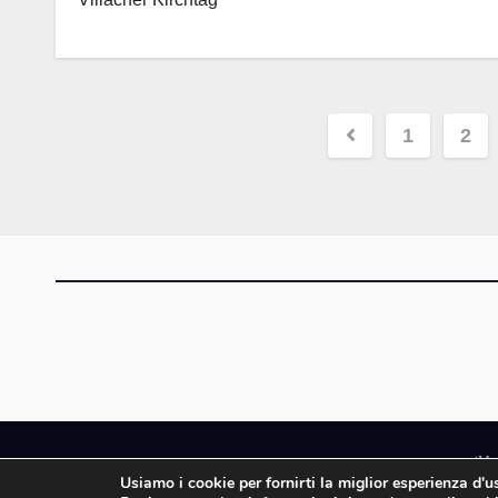
Paginazio
1
2
degli
articoli
iMa
Usiamo i cookie per fornirti la miglior esperienza d'
iMagazine è un ma