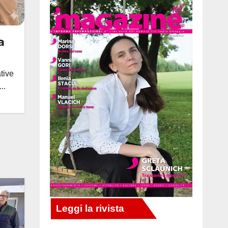
a
tive
..