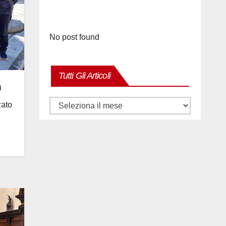
No post found
Tutti Gli Articoli
a
Tutti
zato
gli
articoli