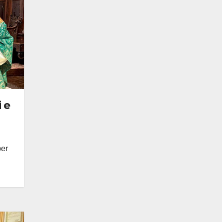
 e
per