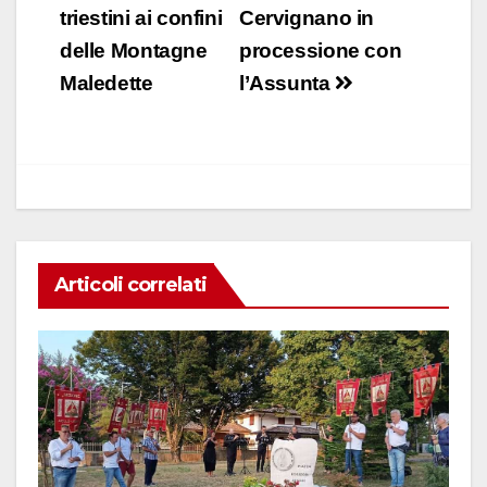
e
s
e
di
articoli
triestini ai confini
Cervignano in
b
A
dI
vi
delle Montagne
processione con
o
p
n
di
Maledette
l’Assunta
o
p
k
Articoli correlati