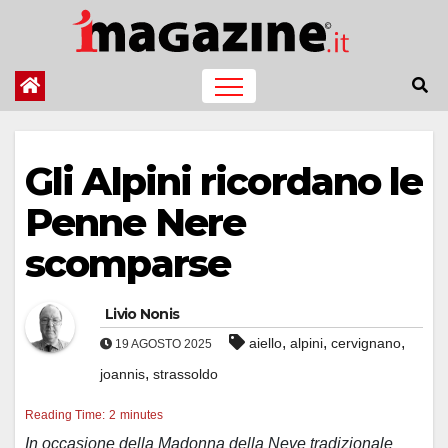
Salta
al
contenuto
Gli Alpini ricordano le
Penne Nere
scomparse
Livio Nonis
,
,
,
aiello
alpini
cervignano
19 AGOSTO 2025
,
joannis
strassoldo
Reading Time:
2
minutes
In occasione della Madonna della Neve tradizionale