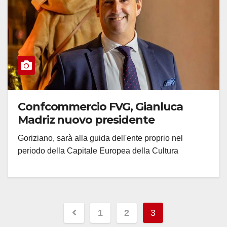
Confcommercio FVG, Gianluca
Madriz nuovo presidente
Goriziano, sarà alla guida dell'ente proprio nel
periodo della Capitale Europea della Cultura
Paginazione
1
2
3