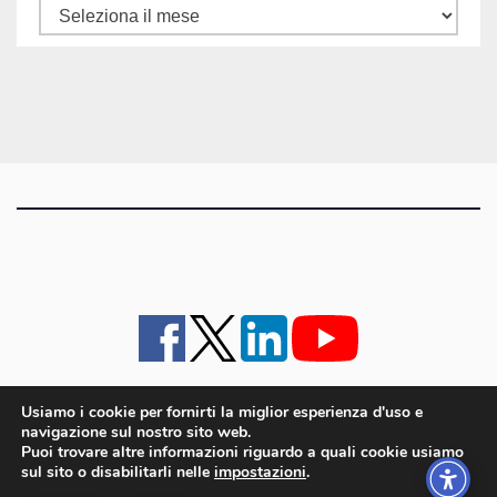
Tutti
gli
articoli
Usiamo i cookie per fornirti la miglior esperienza d'uso e
navigazione sul nostro sito web.
iMagazine
·
contatti e staff
·
lavora con noi
·
Pubblicità
·
note legali e privacy policy
·
Puoi trovare altre informazioni riguardo a quali cookie usiamo
Cookie policy UE
sul sito o disabilitarli nelle
impostazioni
.
iMagazine è un marchio di proprietà di Goliardica Editrice redazione in via Aquileia 64a,