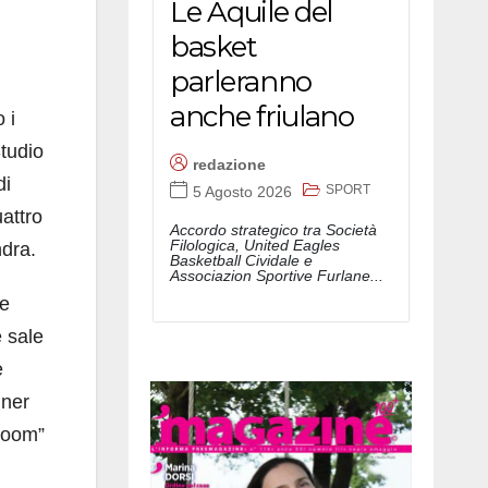
Le Aquile del
basket
parleranno
anche friulano
 i
Studio
redazione
di
SPORT
5 Agosto 2026
uattro
Accordo strategico tra Società
Filologica, United Eagles
ndra.
Basketball Cividale e
Associazion Sportive Furlane...
te
 sale
e
gner
Room”