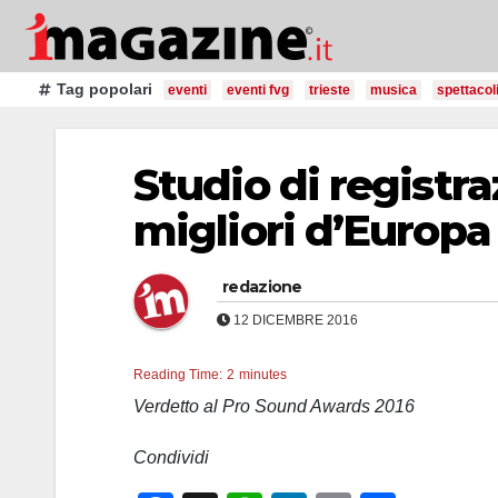
Salta
al
contenuto
Tag popolari
eventi
eventi fvg
trieste
musica
spettacol
Studio di registra
migliori d’Europa
redazione
12 DICEMBRE 2016
Reading Time:
2
minutes
Verdetto al Pro Sound Awards 2016
Condividi