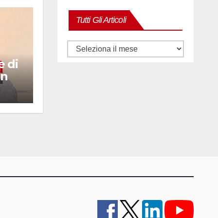
Tutti Gli Articoli
Tutti
e di
gli
un
articoli