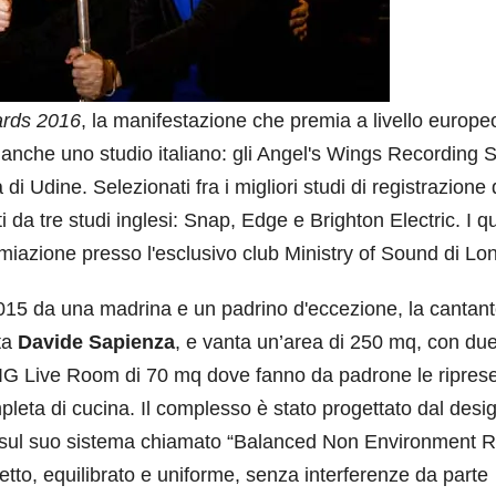
rds 2016
, la manifestazione che premia a livello europeo
'è anche uno studio italiano: gli Angel's Wings Recording 
i Udine. Selezionati fra i migliori studi di registrazione 
 da tre studi inglesi: Snap, Edge e Brighton Electric. I q
miazione presso l'esclusivo club Ministry of Sound di Lo
o 2015 da una madrina e un padrino d'eccezione, la cantan
sta
Davide Sapienza
, e vanta un’area di 250 mq, con due
 BIG Live Room di 70 mq dove fanno da padrone le ripres
pleta di cucina. Il complesso è stato progettato dal desi
 sul suo sistema chiamato “Balanced Non Environment 
etto, equilibrato e uniforme, senza interferenze da parte