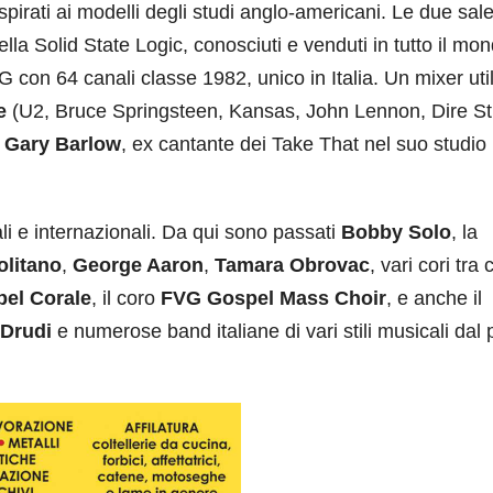
spirati ai modelli degli studi anglo-americani. Le due sale
lla Solid State Logic, conosciuti e venduti in tutto il mon
 con 64 canali classe 1982, unico in Italia. Un mixer uti
e
(U2, Bruce Springsteen, Kansas, John Lennon, Dire Str
o
Gary Barlow
, ex cantante dei Take That nel suo studio
li e internazionali. Da qui sono passati
Bobby Solo
, la
litano
,
George Aaron
,
Tamara Obrovac
, vari cori tra 
el Corale
, il coro
FVG Gospel Mass Choir
, e anche il
 Drudi
e numerose band italiane di vari stili musicali dal 