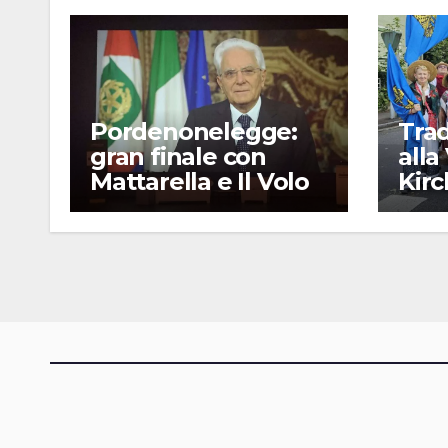
Pordenonelegge:
Trad
gran finale con
alla
Mattarella e Il Volo
Kir