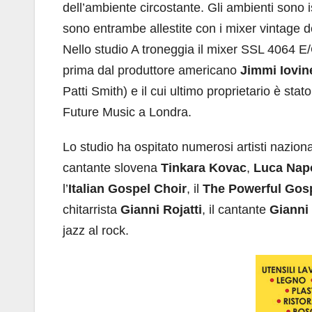
dell’ambiente circostante. Gli ambienti sono i
sono entrambe allestite con i mixer vintage de
Nello studio A troneggia il mixer SSL 4064 E/G
prima dal produttore americano
Jimmi Iovin
Patti Smith) e il cui ultimo proprietario è stat
Future Music a Londra.
Lo studio ha ospitato numerosi artisti naziona
cantante slovena
Tinkara Kovac
,
Luca Napo
l’
Italian
Gospel Choir
, il
The Powerful Gosp
chitarrista
Gianni Rojatti
, il cantante
Gianni
jazz al rock.