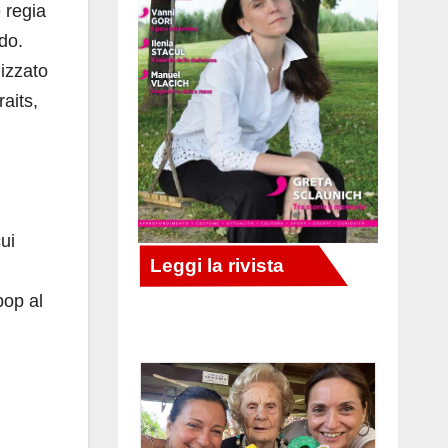
 regia
do.
lizzato
aits,
cui
pop al