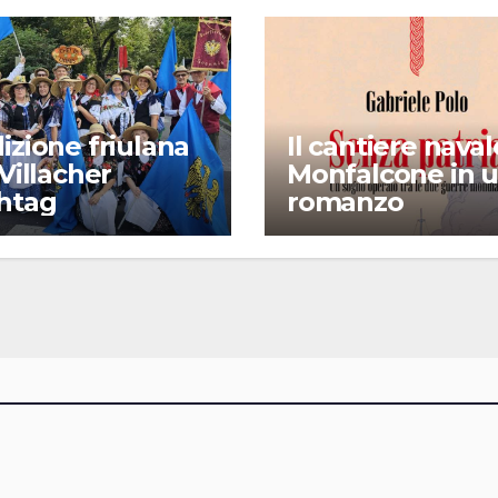
izione friulana
Il cantiere naval
 Villacher
Monfalcone in 
chtag
romanzo