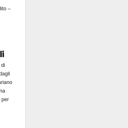
ito –
li
 di
dagli
ariano
una
 per