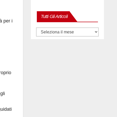
Tutti Gli Articoli
à per i
Tutti
gli
articoli
roprio
gli
uidati