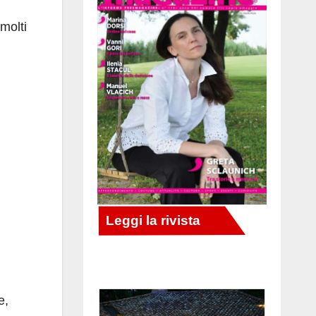
 molti
e,