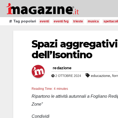
Salta
al
contenuto
Tag popolari
eventi
eventi fvg
trieste
musica
spettacol
Spazi aggregativi 
dell’Isontino
redazione
,
educazione
for
2 OTTOBRE 2024
Reading Time:
4
minutes
Ripartono le attività autunnali a Fogliano Redi
Zone”
Condividi