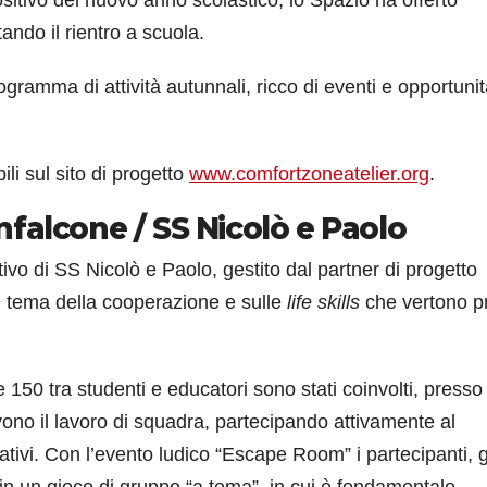
itando il rientro a scuola.
gramma di attività autunnali, ricco di eventi e opportunit
ili sul sito di progetto
www.comfortzoneatelier.org
.
falcone / SS Nicolò e Paolo
ivo di SS Nicolò e Paolo, gestito dal partner di progetto
l tema della cooperazione e sulle
life skills
che vertono p
e 150 tra studenti e educatori sono stati coinvolti, presso 
muovono il lavoro di squadra, partecipando attivamente al
tivi. Con l’evento ludico “Escape Room” i partecipanti, g
ti in un gioco di gruppo “a tema”, in cui è fondamentale