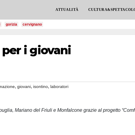
ATTUALITÀ
CULTURA&SPETTACOL
i
gorizia
cervignano
per i giovani
,
,
,
mazione
giovani
isontino
laboratori
puglia, Mariano del Friuli e Monfalcone grazie al progetto “Comf