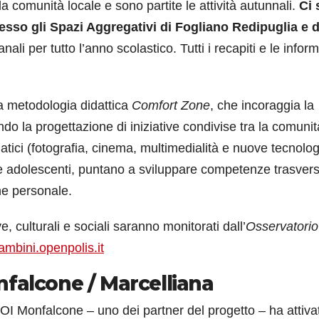
la comunità locale e sono partite le attività autunnali.
Ci
resso gli Spazi Aggregativi di Fogliano Redipuglia e d
ali per tutto l’anno scolastico. Tutti i recapiti e le infor
la metodologia didattica
Comfort Zone
, che incoraggia la
ndo la progettazione di iniziative condivise tra la comunit
ici (fotografia, cinema, multimedialità e nuove tecnolog
ti e adolescenti, puntano a sviluppare competenze trasvers
ne personale.
e, culturali e sociali saranno monitorati dall’
Osservatorio
ambini.openpolis.it
falcone / Marcelliana
NOI Monfalcone – uno dei partner del progetto – ha attiva