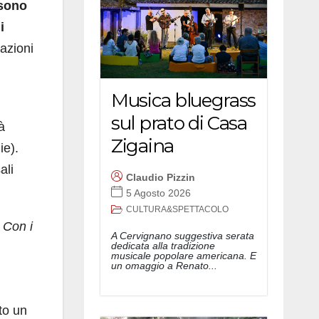
 sono
i
mazioni
Musica bluegrass
sul prato di Casa
à
Zigaina
ie).
ali
Claudio Pizzin
5 Agosto 2026
CULTURA&SPETTACOLO
 Con i
A Cervignano suggestiva serata
dedicata alla tradizione
musicale popolare americana. E
un omaggio a Renato...
to un