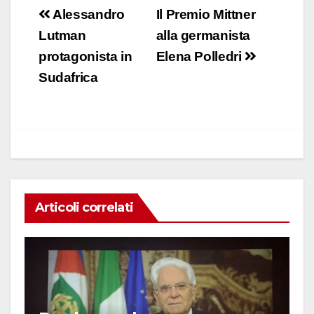
c
at
k
ail
n
Navigazione
Alessandro
Il Premio Mittner
e
s
e
di
articoli
Lutman
alla germanista
b
A
dI
vi
protagonista in
Elena Polledri
o
p
n
di
Sudafrica
o
p
k
Articoli correlati