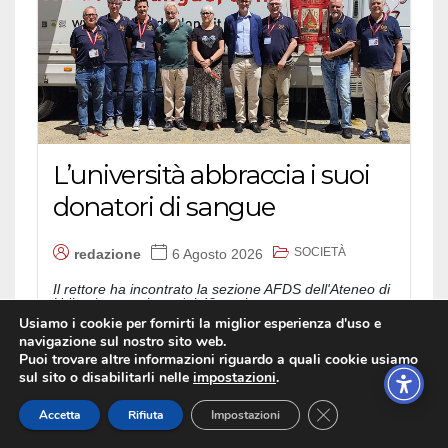
L’università abbraccia i suoi
donatori di sangue
SOCIETÀ
redazione
6 Agosto 2026
Il rettore ha incontrato la sezione AFDS dell'Ateneo di
Udine in occasione dei 42 anni...
Usiamo i cookie per fornirti la miglior esperienza d'uso e
navigazione sul nostro sito web.
Puoi trovare altre informazioni riguardo a quali cookie usiamo
sul sito o disabilitarli nelle
impostazioni
.
Close GDPR Cookie
Accetta
Rifiuta
Impostazioni