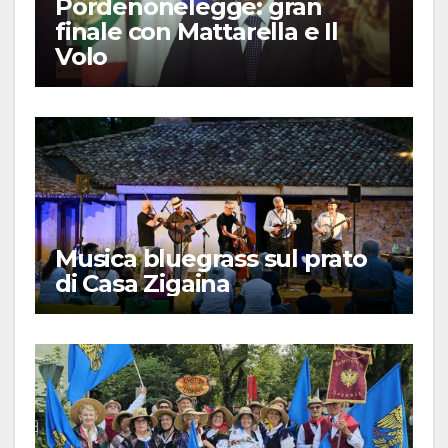
Pordenonelegge: gran
finale con Mattarella e Il
Volo
Musica bluegrass sul prato
di Casa Zigaina