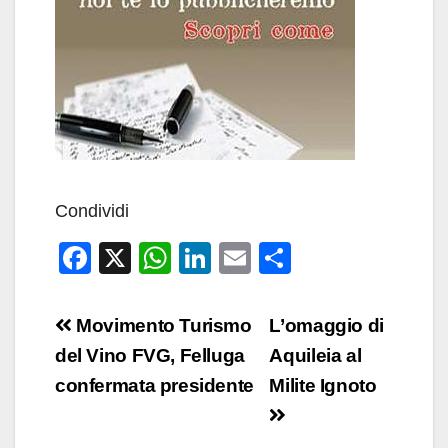
Condividi
F
X
W
Li
E
C
a
h
n
m
o
c
at
k
ail
n
Navigazione
Movimento Turismo
L’omaggio di
e
s
e
di
articoli
del Vino FVG, Felluga
Aquileia al
b
A
dI
vi
confermata presidente
Milite Ignoto
o
p
n
di