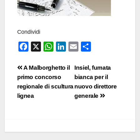
Condividi
F
X
W
Li
E
C
a
h
n
m
o
c
at
k
ail
n
Navigazione
A Malborghetto il
Insiel, fumata
e
s
e
di
articoli
primo concorso
bianca per il
b
A
dI
vi
regionale di scultura
nuovo direttore
o
p
n
di
lignea
generale
o
p
k