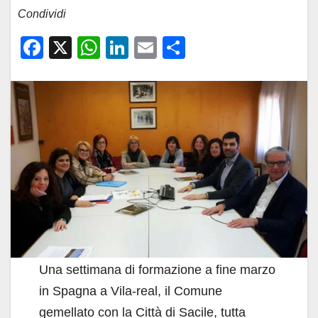
Condividi
F
X
W
Li
E
C
a
h
n
m
o
c
at
k
ail
n
e
s
e
di
b
A
dI
vi
o
p
n
di
o
p
k
Una settimana di formazione a fine marzo
in Spagna a Vila-real, il Comune
gemellato con la Città di Sacile, tutta