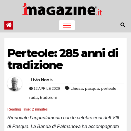
Salta
al
contenuto
Perteole: 285 anni di
tradizione
Livio Nonis
,
,
,
chiesa
pasqua
perteole
12 APRILE 2026
,
ruda
tradizioni
Reading Time:
2
minutes
Rinnovato l’appuntamento con le celebrazioni dell’VIII
di Pasqua. La Banda di Palmanova ha accompagnato