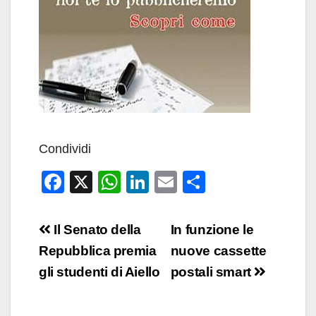
Condividi
F
X
W
Li
E
C
a
h
n
m
o
c
at
k
ail
n
Navigazione
Il Senato della
In funzione le
e
s
e
di
articoli
Repubblica premia
nuove cassette
b
A
dI
vi
gli studenti di Aiello
postali smart
o
p
n
di