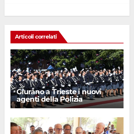
o
p
k
Articoli correlati
Giurano a Trieste i nuovi
agenti della Polizia