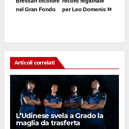
e
s
e
di
articoli
Bressan tricolore
record regionale
b
A
dI
vi
nel Gran Fondo
per Leo Domenis
o
p
n
di
o
p
k
Articoli correlati
L’Udinese svela a Grado la
maglia da trasferta