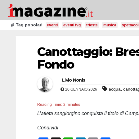
Salta
al
contenuto
Tag popolari
eventi
eventi fvg
trieste
musica
spettacol
Canottaggio: Bres
Fondo
Livio Nonis
,
acqua
canotta
20 GENNAIO 2026
Reading Time:
2
minutes
L’atleta sangiorgino conquista il titolo di Cam
Condividi