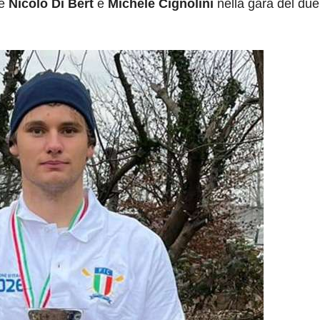
re
Nicolò Di Bert
e
Michele Cignolini
nella gara del due