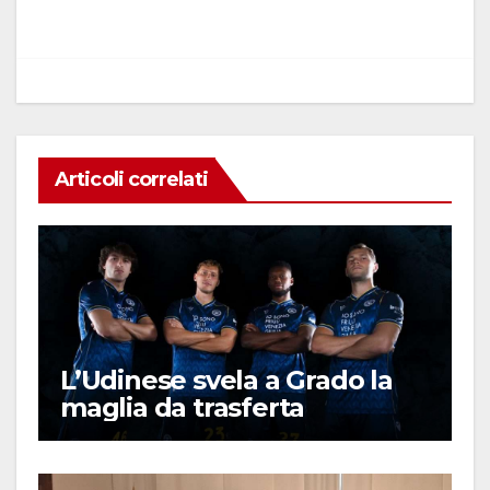
o
p
k
Articoli correlati
L’Udinese svela a Grado la
maglia da trasferta