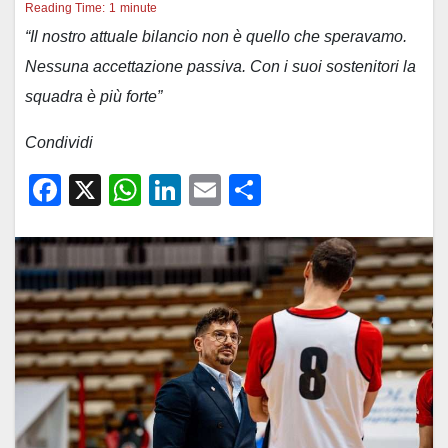
Reading Time:
1
minute
“Il nostro attuale bilancio non è quello che speravamo.
Nessuna accettazione passiva. Con i suoi sostenitori la
squadra è più forte”
Condividi
F
X
W
Li
E
C
a
h
n
m
o
c
at
k
ail
n
e
s
e
di
b
A
dI
vi
o
p
n
di
o
p
k