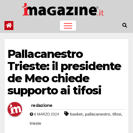
Salta
al
contenuto
Pallacanestro
Trieste: il presidente
de Meo chiede
supporto ai tifosi
redazione
,
,
,
basket
pallacanestro
tifosi
6 MARZO 2024
trieste