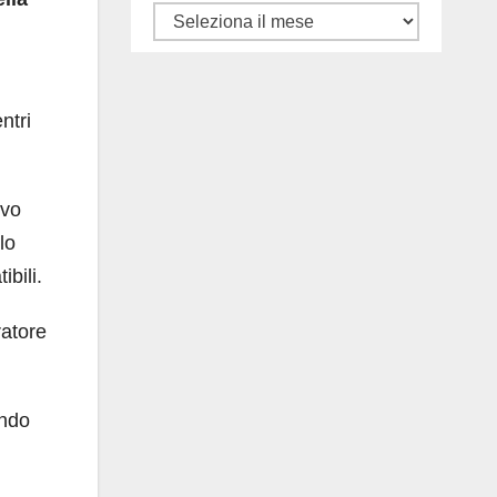
Tutti
gli
articoli
ntri
ovo
lo
bili.
ratore
ando