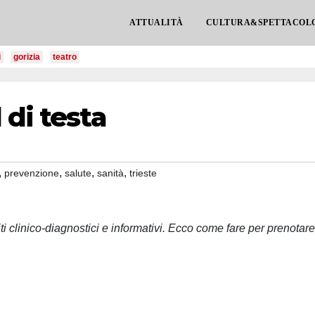
ATTUALITÀ
CULTURA&SPETTACOL
i
gorizia
teatro
 di testa
,
,
,
,
prevenzione
salute
sanità
trieste
ti clinico-diagnostici e informativi. Ecco come fare per prenotare