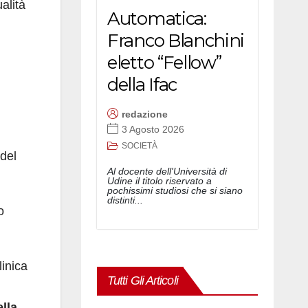
alità
Automatica:
Franco Blanchini
eletto “Fellow”
della Ifac
redazione
3 Agosto 2026
SOCIETÀ
del
Al docente dell'Università di
Udine il titolo riservato a
pochissimi studiosi che si siano
distinti...
o
linica
Tutti Gli Articoli
lla