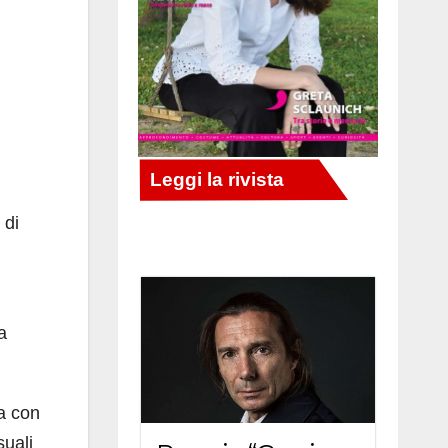
 di
a
ia con
suali