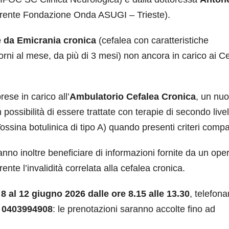
ferente Fondazione Onda ASUGI – Trieste).
e da Emicrania cronica
(cefalea con caratteristiche
ni al mese, da più di 3 mesi) non ancora in carico ai Ce
ese in carico all’
Ambulatorio
Cefalea Cronica
, un nu
ossibilità di essere trattate con terapie di secondo livel
sina botulinica di tipo A) quando presenti criteri compati
nno inoltre beneficiare di informazioni fornite da un ope
rente l’invalidità correlata alla cefalea cronica.
 8 al 12 giugno 2026 dalle ore 8.15 alle 13.30
, telefon
o
0403994908
: le prenotazioni saranno accolte fino ad