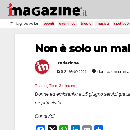
Salta
al
contenuto
Tag popolari
eventi
eventi fvg
trieste
musica
spettacol
Non è solo un mal
redazione
,
donne
emicrania
5 GIUGNO 2026
Reading Time:
3
minutes
Donne ed emicrania: il 15 giugno servizi gratui
propria visita
Condividi