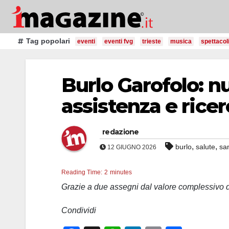
Salta
al
contenuto
Tag popolari
eventi
eventi fvg
trieste
musica
spettacol
Burlo Garofolo: n
assistenza e ricer
redazione
,
,
burlo
salute
san
12 GIUGNO 2026
Reading Time:
2
minutes
Grazie a due assegni dal valore complessivo 
Condividi