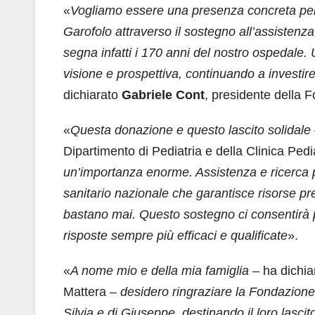
«
Vogliamo essere una presenza concreta per 
Garofolo attraverso il sostegno all’assistenza
segna infatti i 170 anni del nostro ospedale.
visione e prospettiva, continuando a investire
dichiarato
Gabriele Cont
, presidente della 
«
Questa donazione e questo lascito solidale
Dipartimento di Pediatria e della Clinica Ped
un’importanza enorme. Assistenza e ricerca 
sanitario nazionale che garantisce risorse p
bastano mai. Questo sostegno ci consentirà pr
risposte sempre più efficaci e qualificate
».
«
A nome mio e della mia famiglia
– ha dichia
Mattera
–
desidero ringraziare la Fondazione
Silvia e di Giuseppe, destinando il loro lasci