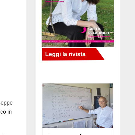
useppe
co in