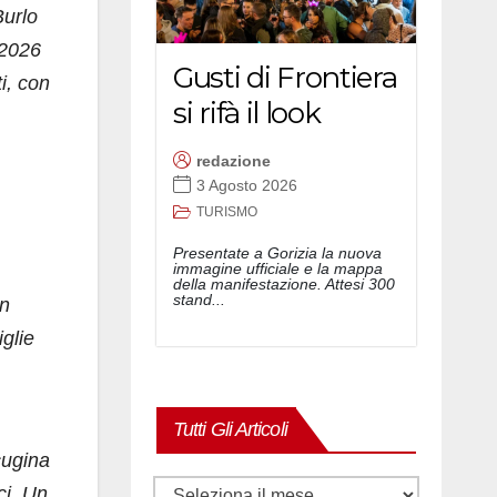
Burlo
 2026
Gusti di Frontiera
i, con
si rifà il look
redazione
3 Agosto 2026
TURISMO
Presentate a Gorizia la nuova
immagine ufficiale e la mappa
della manifestazione. Attesi 300
stand...
on
glie
Tutti Gli Articoli
cugina
Tutti
ci. Un