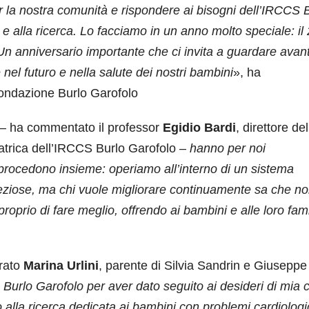
la nostra comunità e rispondere ai bisogni dell’IRCCS 
 e alla ricerca. Lo facciamo in un anno molto speciale: il
 Un anniversario importante che ci invita a guardare avant
 nel futuro e nella salute dei nostri bambini
», ha
Fondazione Burlo Garofolo
– ha commentato il professor
Egidio Bardi
, direttore del
iatrica dell’IRCCS Burlo Garofolo –
hanno per noi
procedono insieme: operiamo all’interno di un sistema
reziose, ma chi vuole migliorare continuamente sa che n
oprio di fare meglio, offrendo ai bambini e alle loro fami
rato
Marina Urlini
, parente di Silvia Sandrin e Giuseppe
 Burlo Garofolo per aver dato seguito ai desideri di mia 
to alla ricerca dedicata ai bambini con problemi cardiologi