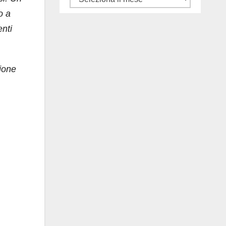
gli
o a
articoli
enti
ione