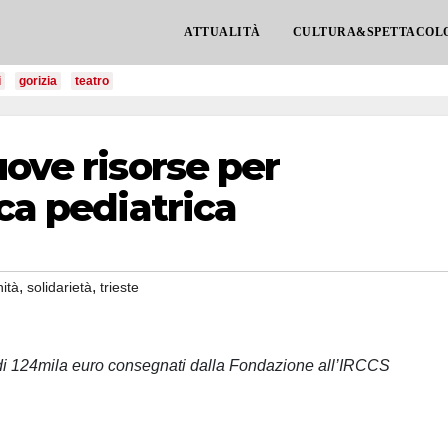
ATTUALITÀ
CULTURA&SPETTACOL
i
gorizia
teatro
uove risorse per
ca pediatrica
,
,
ità
solidarietà
trieste
di 124mila euro consegnati dalla Fondazione all’IRCCS