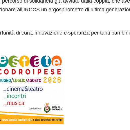
il percorso di solidarietà già avviato dalla coppia, che av
donare all’IRCCS un ergospirometro di ultima generazio
tunità di cura, innovazione e speranza per tanti bambini