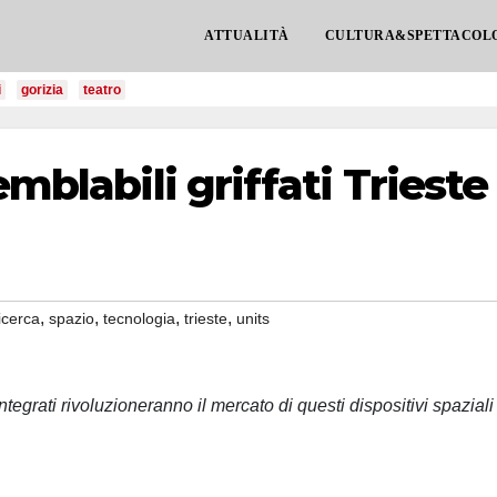
ATTUALITÀ
CULTURA&SPETTACOL
i
gorizia
teatro
emblabili griffati Trieste
,
,
,
,
icerca
spazio
tecnologia
trieste
units
 integrati rivoluzioneranno il mercato di questi dispositivi spaziali