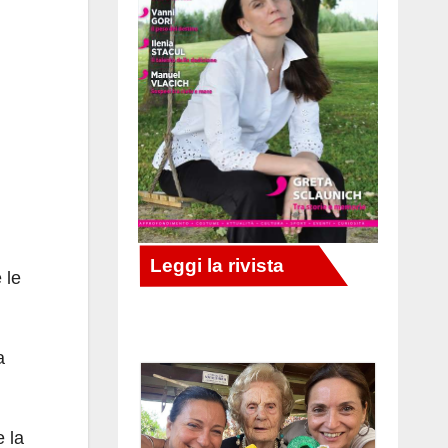
 le
a
e la