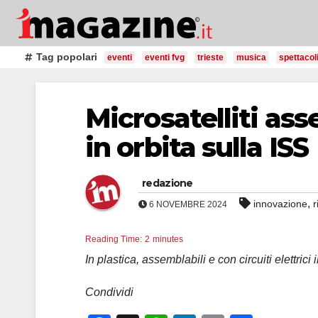
Salta
al
contenuto
Tag popolari
eventi
eventi fvg
trieste
musica
spettacol
Microsatelliti ass
in orbita sulla ISS
redazione
,
innovazione
r
6 NOVEMBRE 2024
Reading Time:
2
minutes
In plastica, assemblabili e con circuiti elettrici
Condividi